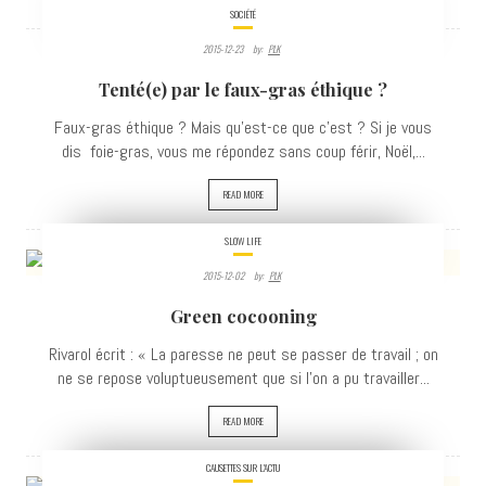
SOCIÉTÉ
2015-12-23
By:
PLK
3504
Tenté(e) par le faux-gras éthique ?
VIEWS
Faux-gras éthique ? Mais qu'est-ce que c'est ? Si je vous
dis foie-gras, vous me répondez sans coup férir, Noël,...
READ MORE
SLOW LIFE
2015-12-02
By:
PLK
3316
Green cocooning
VIEWS
Rivarol écrit : « La paresse ne peut se passer de travail ; on
ne se repose voluptueusement que si l'on a pu travailler...
READ MORE
CAUSETTES SUR L'ACTU