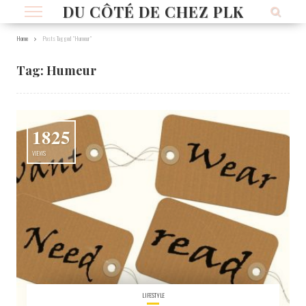
DU CÔTÉ DE CHEZ PLK
Home
Posts Tagged "Humeur"
Tag:
Humeur
1825
VIEWS
LIFESTYLE