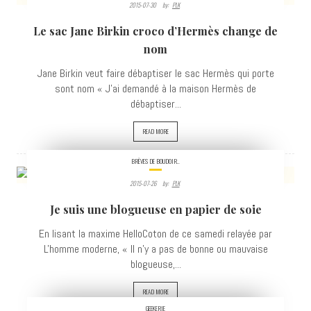
2015-07-30
By:
PLK
6436
Le sac Jane Birkin croco d’Hermès change de
VIEWS
nom
Jane Birkin veut faire débaptiser le sac Hermès qui porte
sont nom « J’ai demandé à la maison Hermès de
débaptiser...
READ MORE
BRÈVES DE BOUDOIR..
2015-07-26
By:
PLK
3941
Je suis une blogueuse en papier de soie
VIEWS
En lisant la maxime HelloCoton de ce samedi relayée par
L'homme moderne, « Il n'y a pas de bonne ou mauvaise
blogueuse,...
READ MORE
GEEKERIE