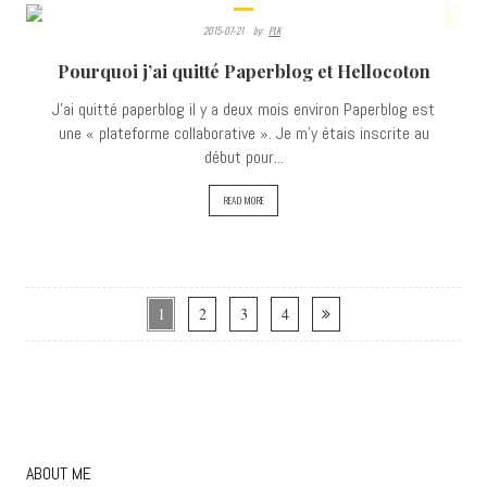
2015-07-21
By:
PLK
5327
Pourquoi j’ai quitté Paperblog et Hellocoton
VIEWS
J'ai quitté paperblog il y a deux mois environ Paperblog est
une « plateforme collaborative ». Je m'y étais inscrite au
début pour...
READ MORE
1
2
3
4
ABOUT ME