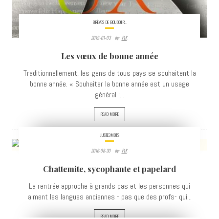
BRÈVES DE BOUDOIR..
2019-01-03
By:
PLK
Les vœux de bonne année
Traditionnellement, les gens de tous pays se souhaitent la
bonne année. « Souhaiter la bonne année est un usage
général :...
READ MORE
JUSTE3MOTS
2016-08-30
By:
PLK
5349
Chattemite, sycophante et papelard
VIEWS
La rentrée approche à grands pas et les personnes qui
aiment les langues anciennes - pas que des profs- qui...
READ MORE