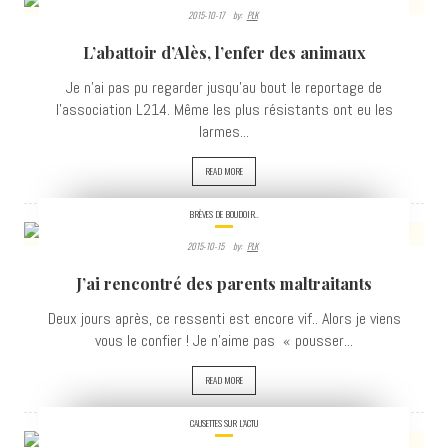
2015-10-17
By:
PLK
3372
L’abattoir d’Alès, l’enfer des animaux
VIEWS
Je n'ai pas pu regarder jusqu'au bout le reportage de
l'association L214. Même les plus résistants ont eu les
larmes...
READ MORE
BRÈVES DE BOUDOIR..
2015-10-15
By:
PLK
3414
J’ai rencontré des parents maltraitants
VIEWS
Deux jours après, ce ressenti est encore vif.. Alors je viens
vous le confier ! Je n’aime pas « pousser...
READ MORE
CAUSETTES SUR L'ACTU