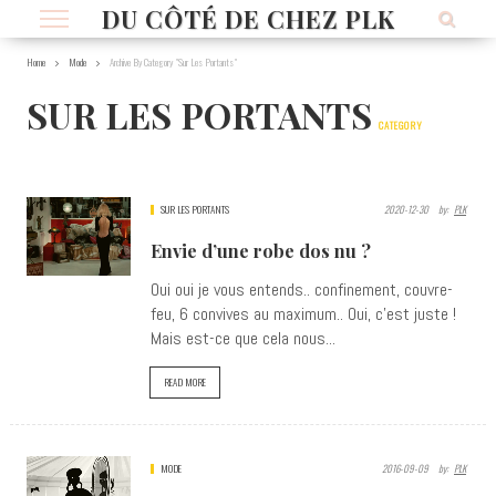
DU CÔTÉ DE CHEZ PLK
Home
Mode
Archive By Category "Sur Les Portants"
SUR LES PORTANTS
CATEGORY
SUR LES PORTANTS
2020-12-30
By:
PLK
Envie d’une robe dos nu ?
Oui oui je vous entends.. confinement, couvre-
feu, 6 convives au maximum.. Oui, c'est juste !
Mais est-ce que cela nous...
READ MORE
MODE
2016-09-09
By:
PLK