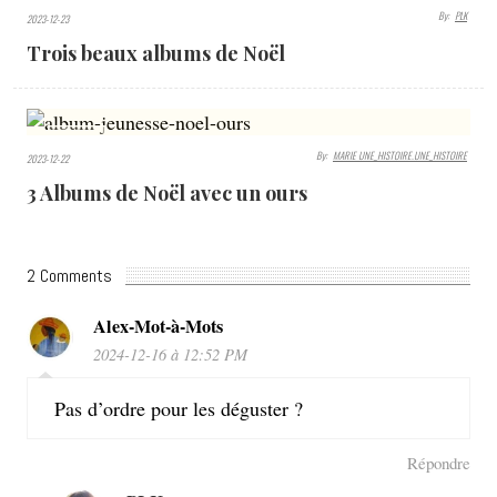
1434
By:
PLK
2023-12-23
VIEWS
Trois beaux albums de Noël
1356
By:
MARIE UNE_HISTOIRE.UNE_HISTOIRE
2023-12-22
VIEWS
3 Albums de Noël avec un ours
2 Comments
Alex-Mot-à-Mots
2024-12-16 à 12:52 PM
Pas d’ordre pour les déguster ?
Répondre