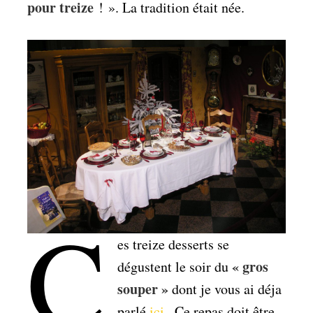
pour treize
! »
. La tradition était née.
C
es treize desserts se
« gros
dégustent le soir du
souper »
dont je vous ai déja
parlé
ici
. Ce repas doit être