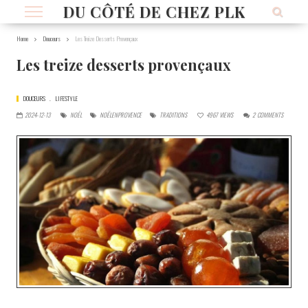
DU CÔTÉ DE CHEZ PLK
Home
Douceurs
Les Treize Desserts Provençaux
Les treize desserts provençaux
DOUCEURS
LIFESTYLE
2024-12-13
NOËL
NOËLENPROVENCE
TRADITIONS
4967
VIEWS
2
COMMENTS