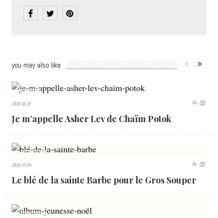
you may also like
745
By:
PLK
2025-10-31
VIEWS
Je m’appelle Asher Lev de Chaïm Potok
4662
By:
PLK
2024-12-04
VIEWS
Le blé de la sainte Barbe pour le Gros Souper