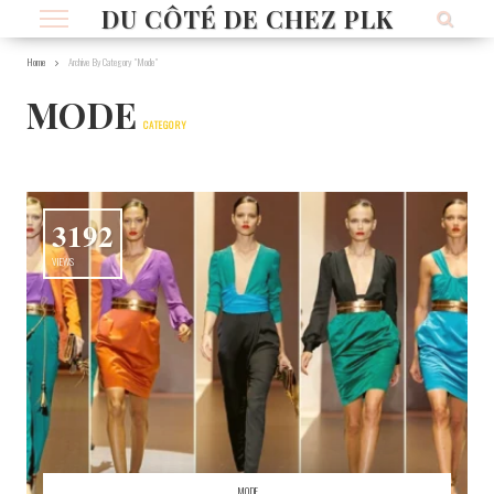
DU CÔTÉ DE CHEZ PLK
Home
Archive By Category "Mode"
MODE
CATEGORY
3192
VIEWS
MODE