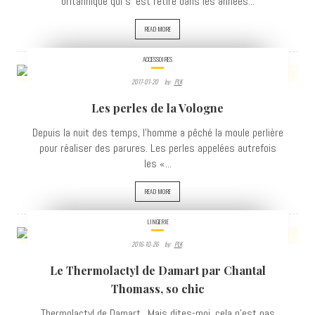
britannique qui s 'est retiré dans les années...
READ MORE
ACCESSOIRES
2017-01-20
By:
PLK
5731
Les perles de la Vologne
VIEWS
Depuis la nuit des temps, l'homme a pêché la moule perlière
pour réaliser des parures. Les perles appelées autrefois
les «...
READ MORE
LINGERIE
2016-10-26
By:
PLK
4747
Le Thermolactyl de Damart par Chantal
VIEWS
Thomass, so chic
Thermolactyl de Damart.. Mais dites-moi, cela n'est pas