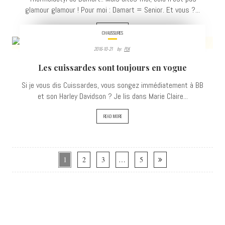
glamour glamour ! Pour moi : Damart = Senior. Et vous ?...
READ MORE
CHAUSSURES
2016-10-21
By:
PLK
4123
Les cuissardes sont toujours en vogue
VIEWS
Si je vous dis Cuissardes, vous songez immédiatement à BB
et son Harley Davidson ? Je lis dans Marie Claire...
READ MORE
1
2
3
…
5