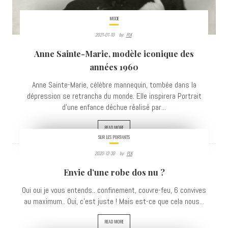
MODE
2021-01-10
By:
PLK
Anne Sainte-Marie, modèle iconique des
années 1960
Anne Sainte-Marie, célèbre mannequin, tombée dans la
dépression se retrancha du monde. Elle inspirera Portrait
d’une enfance déchue réalisé par...
READ MORE
SUR LES PORTANTS
2020-12-30
By:
PLK
8133
Envie d’une robe dos nu ?
VIEWS
Oui oui je vous entends.. confinement, couvre-feu, 6 convives
au maximum.. Oui, c'est juste ! Mais est-ce que cela nous...
READ MORE