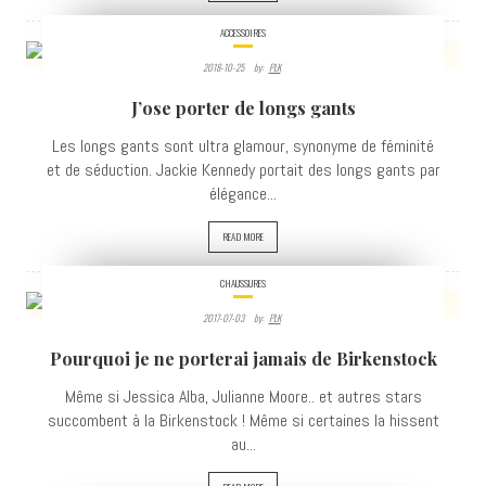
ACCESSOIRES
2018-10-25
By:
PLK
7791
J’ose porter de longs gants
VIEWS
Les longs gants sont ultra glamour, synonyme de féminité
et de séduction. Jackie Kennedy portait des longs gants par
élégance...
READ MORE
CHAUSSURES
2017-07-03
By:
PLK
31669
Pourquoi je ne porterai jamais de Birkenstock
VIEWS
Même si Jessica Alba, Julianne Moore.. et autres stars
succombent à la Birkenstock ! Même si certaines la hissent
au...