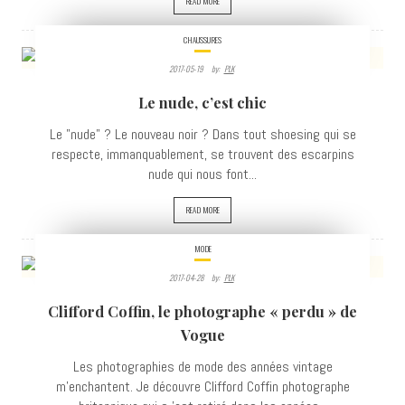
READ MORE
CHAUSSURES
2017-05-19
By:
PLK
12666
Le nude, c’est chic
VIEWS
Le "nude" ? Le nouveau noir ? Dans tout shoesing qui se
respecte, immanquablement, se trouvent des escarpins
nude qui nous font...
READ MORE
MODE
2017-04-28
By:
PLK
6030
Clifford Coffin, le photographe « perdu » de
VIEWS
Vogue
Les photographies de mode des années vintage
m'enchantent. Je découvre Clifford Coffin photographe