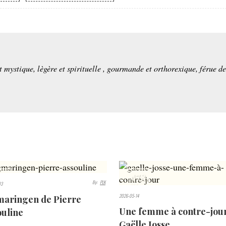
et mystique, lègère et spirituelle , gourmande et orthorexique, férue d
29
478
By:
PLK
03
S
VIEWS
2026-05-14
maringen de Pierre
Une femme à contre-jou
ouline
Gaëlle Josse