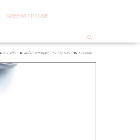
GREENATTITUDE
AUTEURENB
LITTÉRATUREFRANÇAISE
1222
VIEWS
4
COMMENTS