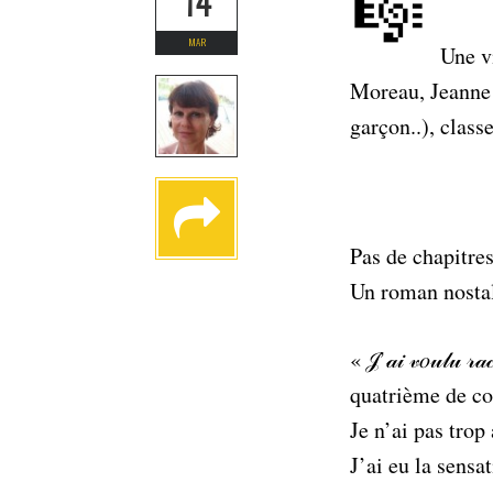
🎼
14
MAR
Une v
Moreau, Jeanne 
garçon..), clas
Pas de chapitres
Un roman nostal
« 𝒥’𝒶𝒾 𝓋𝑜𝓊𝓁𝓊 𝓇𝒶
quatrième de
Je n’ai pas trop
J’ai eu la sens