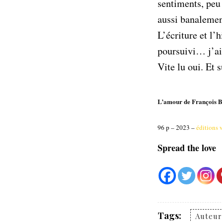
sentiments, peu 
aussi banalemen
L’écriture et l’
poursuivi… j’ai 
Vite lu oui. Et 
L’amour de François 
96 p – 2023 –
éditions v
Spread the love
Tags:
Auteu