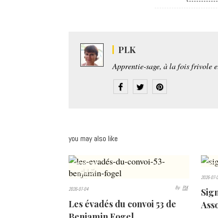
PLK
Apprentie-sage, à la fois frivole 
you may also like
415
4
2026-07-
VIEWS
VIEW
By:
PLK
2026-07-04
Sig
Les évadés du convoi 53 de
Ass
Benjamin Fogel