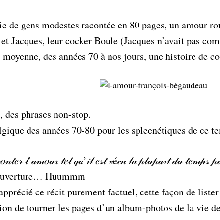
ie de gens modestes racontée en 80 pages, un amour ro
et Jacques, leur cocker Boule (Jacques n’avait pas comp
se moyenne, des années 70 à nos jours, une histoire de 
, des phrases non-stop.
gique des années 70-80 pour les spleenétiques de ce t
𝑜𝓃𝓉𝑒𝓇 𝓁’𝒶𝓂𝑜𝓊𝓇 𝓉𝑒𝓁 𝓆𝓊’𝒾𝓁 𝑒𝓈𝓉 𝓋é𝒸𝓊 𝓁𝒶 𝓅𝓁𝓊𝓅𝒶𝓇𝓉 𝒹𝓊 𝓉𝑒𝓂𝓅
 couverture… Huummm
 apprécié ce récit purement factuel, cette façon de liste
ation de tourner les pages d’un album-photos de la vie d