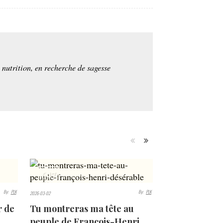
e nutrition, en recherche de sagesse
647
VIEWS
By:
PLK
By:
PLK
2026-03-02
r de
Tu montreras ma tête au
peuple de François-Henri