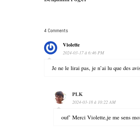
4 Comments
Violette
2024-03-17 à 6:46 PM
Je ne le lirai pas, je n’ai lu que des avi
PLK
2024-03-18 à 10:22 AM
ouf’ Merci Violette,je me sens moi