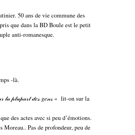
utinier. 50 ans de vie commune des
ris que dans la BD Boule est le petit
couple anti-romanesque.
emps -là.
𝓈 𝓅𝒶𝓇 𝓁𝒶 𝓅𝓁𝓊𝓅𝒶𝓇𝓉 𝒹𝑒𝓈 𝑔𝑒𝓃𝓈 « lit-on sur la
r que des actes avec si peu d’émotions.
es Moreau.. Pas de profondeur, peu de