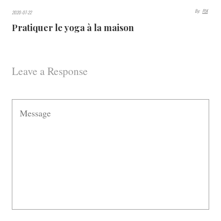
By:
PLK
2020-07-22
3489
Pratiquer le yoga à la maison
VIEWS
Leave a Response