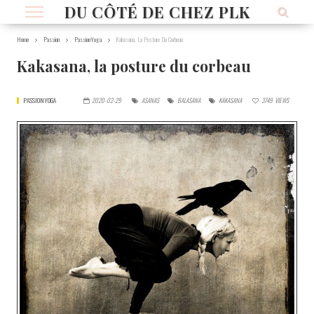
DU CÔTÉ DE CHEZ PLK
Home
Passion
PassionYoga
Kakasana, La Posture Du Corbeau
Kakasana, la posture du corbeau
PASSIONYOGA
2020-02-29
ASANAS
BALASANA
KAKASANA
3749
VIEWS