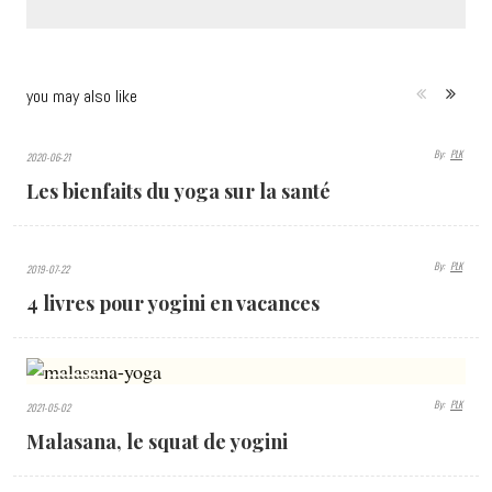
you may also like
By:
PLK
2020-06-21
2735
Les bienfaits du yoga sur la santé
VIEWS
By:
PLK
2019-07-22
2832
4 livres pour yogini en vacances
VIEWS
8543
By:
PLK
2021-05-02
VIEWS
Malasana, le squat de yogini