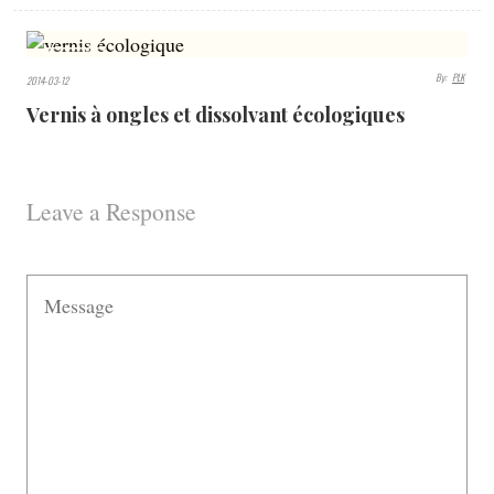
5792
By:
PLK
2014-03-12
VIEWS
Vernis à ongles et dissolvant écologiques
Leave a Response