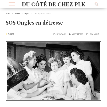
DU CÔTÉ DE CHEZ PLK
Home
Beauté
Ongles
SOS Ongles En Détresse
SOS Ongles en détresse
ONGLES
2016-04-14
KUREBAZAAR
3184
VIEWS