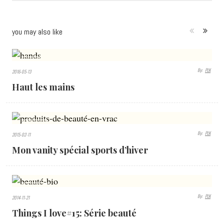
you may also like
4180
By:
PLK
2016-05-13
VIEWS
Haut les mains
3978
By:
PLK
2015-02-11
VIEWS
Mon vanity spécial sports d’hiver
2974
By:
PLK
2014-11-21
VIEWS
Things I love#15: Série beauté