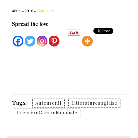
400p – 2016 –
Gallimard
Spread the love
Tags:
AuteurenH
Littératureanglaise
PremièreGuerreMondiale