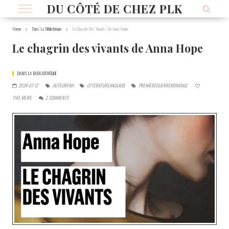
DU CÔTÉ DE CHEZ PLK
Home
Dans La Bibliothèque
Le Chagrin Des Vivants De Anna Hope
Le chagrin des vivants de Anna Hope
DANS LA BIBLIOTHÈQUE
2024-07-12
AUTEURENH
LITTÉRATUREANGLAISE
PREMIÈREGUERREMONDIALE
1143
VIEWS
2
COMMENTS