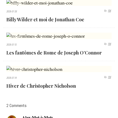
371
By:
PLK
2026-07-26
VIEWS
Billy Wilder et moi de Jonathan Coe
384
By:
PLK
2026-07-15
VIEWS
Les fantômes de Rome de Joseph O’Connor
376
By:
PLK
2026-07-14
VIEWS
Hiver de Christopher Nicholson
2 Comments
Alex-Mot-à-Mots