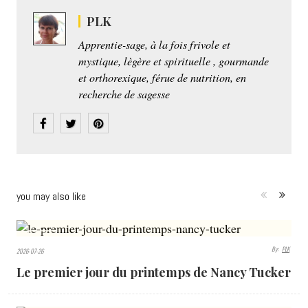
PLK
Apprentie-sage, à la fois frivole et
mystique, lègère et spirituelle , gourmande
et orthorexique, férue de nutrition, en
recherche de sagesse
you may also like
401
By:
PLK
2026-07-26
VIEWS
Le premier jour du printemps de Nancy Tucker