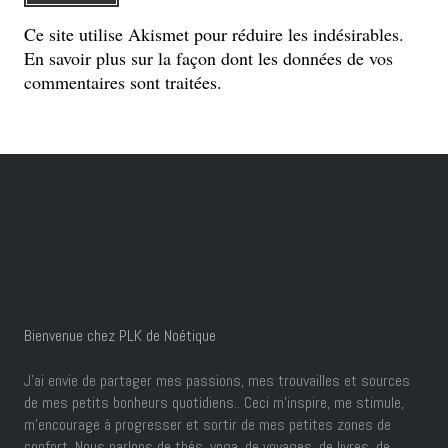
Ce site utilise Akismet pour réduire les indésirables.
En savoir plus sur la façon dont les données de vos
commentaires sont traitées
.
Bienvenue chez PLK de Noétique
J’ai envie de partager mes passions, mes trouvailles et sources
de mes petits bonheurs quotidiens.. Ceci m'inspire, me stimule,
m'encourage à progresser et sortir de mes petites zones de
confort. Nous parlons de thés, yoga, de voyages, de livres, de