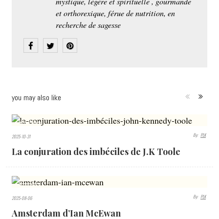
mystique, lègère et spirituelle , gourmande
et orthorexique, férue de nutrition, en
recherche de sagesse
you may also like
797
By:
PLK
2025-10-31
VIEWS
La conjuration des imbéciles de J.K Toole
845
By:
PLK
2025-08-06
VIEWS
Amsterdam d’Ian McEwan