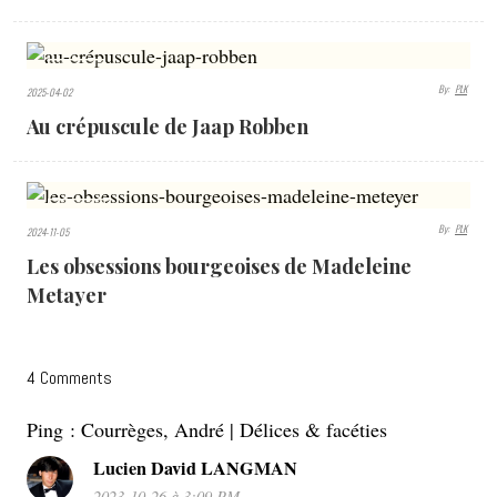
1021
By:
PLK
2025-04-02
VIEWS
Au crépuscule de Jaap Robben
1350
By:
PLK
2024-11-05
VIEWS
Les obsessions bourgeoises de Madeleine
Metayer
4 Comments
Ping :
Courrèges, André | Délices & facéties
Lucien David LANGMAN
2023-10-26 à 3:09 PM