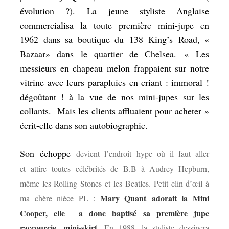
évolution ?). La jeune styliste Anglaise
commercialisa la toute première mini-jupe en
1962 dans sa boutique du 138 King’s Road, «
Bazaar» dans le quartier de Chelsea. «
Les
messieurs en chapeau melon frappaient sur notre
vitrine avec leurs parapluies en criant : immoral !
dégoûtant ! à la vue de nos mini-jupes sur les
collants. Mais les clients affluaient pour acheter
»
écrit-elle dans son autobiographie.
Son échoppe
devient l’endroit hype où il faut aller
et attire toutes célébrités de B.B à Audrey Hepburn,
même les Rolling Stones et les Beatles. Petit clin d’œil à
Mary Quant adorait la Mini
ma chère nièce PL :
Cooper, elle a donc baptisé sa première jupe
raccourcie, mini-skirt.
En 1988, la styliste dessinera