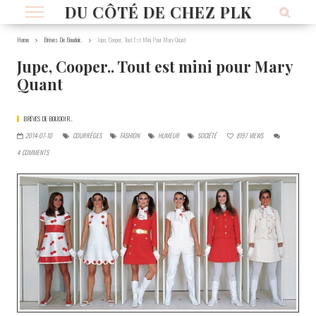
DU CÔTÉ DE CHEZ PLK
Home
Brèves De Boudoir..
Jupe, Cooper.. Tout Est Mini Pour Mary Quant
Jupe, Cooper.. Tout est mini pour Mary
Quant
BRÈVES DE BOUDOIR..
2014-07-10
COURRÈGES
FASHION
HUMEUR
SOCIÉTÉ
8197
VIEWS
4
COMMENTS