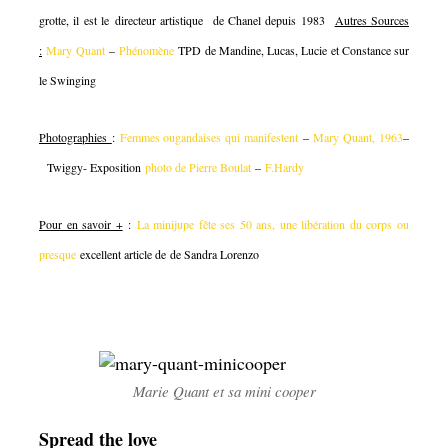
grotte, il est le directeur artistique de Chanel depuis 1983
Autres Sources
:
Mary Quant
–
Phénomène
TPD de Mandine, Lucas, Lucie et Constance sur
le Swinging
Photographies
:
Femmes ougandaises qui manifestent
–
Mary Quant, 1963
–
Twiggy- Exposition
photo de Pierre Boulat
–
F.Hardy
Pour en savoir +
:
La minijupe fête ses 50 ans, une libération du corps ou
presque
excellent article de de Sandra Lorenzo
Marie Quant et sa mini cooper
Spread the love