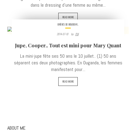
dans le dressing d'une femme au même...
READ MORE
BRÈVES DE BOUDOIR..
2014-07-10
By:
PLK
8194
Jupe, Cooper.. Tout est mini pour Mary Quant
VIEWS
La mini-jupe fête ses 50 ans le 10 juillet.. (1) 50 ans
séparent ces deux photographies. En Ouganda, les femmes
manifestent pour...
READ MORE
ABOUT ME