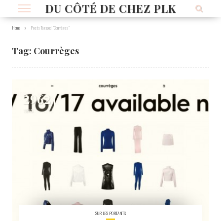
DU CÔTÉ DE CHEZ PLK
Home
Posts Tagged "Courrèges"
Tag:
Courrèges
2962
VIEWS
SUR LES PORTANTS