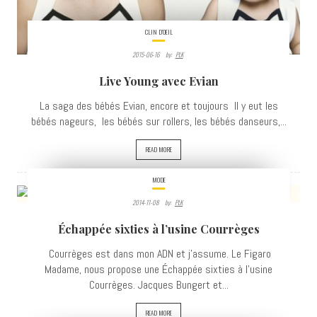
CLIN D'OEIL
2015-06-16
By:
PLK
Live Young avec Evian
La saga des bébés Evian, encore et toujours Il y eut les
bébés nageurs, les bébés sur rollers, les bébés danseurs,...
READ MORE
MODE
2014-11-08
By:
PLK
3030
Échappée sixties à l’usine Courrèges
VIEWS
Courrèges est dans mon ADN et j'assume. Le Figaro
Madame, nous propose une Échappée sixties à l'usine
Courrèges. Jacques Bungert et...
READ MORE