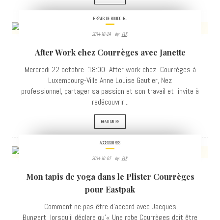
BRÈVES DE BOUDOIR..
2014-10-24
By:
PLK
4111
After Work chez Courrèges avec Janette
VIEWS
Mercredi 22 octobre 18:00 After work chez Courrèges à
Luxembourg-Ville Anne Louise Gautier, Nez
professionnel, partager sa passion et son travail et invite à
redécouvrir...
READ MORE
ACCESSOIRES
2014-10-07
By:
PLK
4429
Mon tapis de yoga dans le Plister Courrèges
VIEWS
pour Eastpak
Comment ne pas être d'accord avec Jacques
Bungert lorsqu'il déclare qu'« Une robe Courrèges doit être