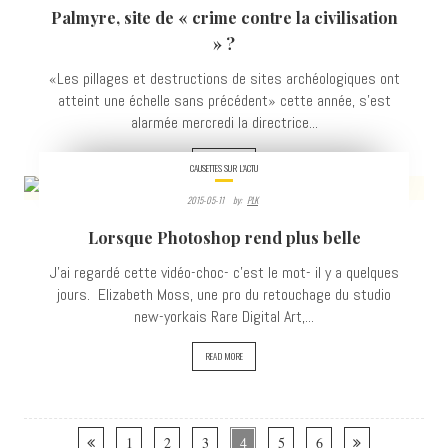
Palmyre, site de « crime contre la civilisation
VIEWS
» ?
«Les pillages et destructions de sites archéologiques ont
atteint une échelle sans précédent» cette année, s'est
alarmée mercredi la directrice...
READ MORE
CAUSETTES SUR L'ACTU
2015-05-11
By:
PLK
2504
Lorsque Photoshop rend plus belle
VIEWS
J'ai regardé cette vidéo-choc- c'est le mot- il y a quelques
jours. Elizabeth Moss, une pro du retouchage du studio
new-yorkais Rare Digital Art,...
READ MORE
1
2
3
4
5
6