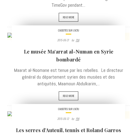
TimeGov pendant...
READ MORE
CAUSETTES SUR L'ACTU
2015-06-21
By:
PLK
3747
Le musée Ma‘arrat al-Numan en Syrie
VIEWS
bombardé
Maarat al-Noomane est tenue par les rebelles. Le directeur
général du département syrien des musées et des
antiquités, Maamoun Abdulkarim,...
READ MORE
CAUSETTES SUR L'ACTU
2015-06-12
By:
PLK
3390
Les serres d’Auteuil, tennis et Roland Garros
VIEWS