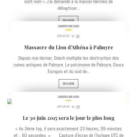
sont nom « J’ai demandé à la maison Hermès de
débaptiser...
READ MORE
CAUSETTES SUR L'ACTU
2015-07-04
By:
PLK
3308
Massacre du Lion d’Athéna à Palmyre
VIEWS
Depuis mai dernier, Daech multiplie les destruction des
ruines antiques de Palmyre. Le patrimoine de Palmyre, Doura
Europos et du sud de...
READ MORE
CAUSETTES SUR L'ACTU
2015-06-30
By:
PLK
2419
Le 30 juin 2015 sera le jour le plus long
VIEWS
« Au 3éme top, il sera exactement 23 heures, 59 minutes
et .. 60 secondes » Capture d'écran de l'horloge UTC de