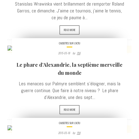
Stanislas Wrawinka vient brillamment de remporter Roland
Garros, ce dimanche. J'aime ce tournois, j'aime le tennis,
ce jeu de paume à...
READ MORE
CAUSETTES SUR L'ACTU
2015-05-18
By:
PLK
7185
Le phare d’Alexandrie, la septième merveille
VIEWS
du monde
Les menaces sur Palmyre semblent s’éloigner, mais la
guerre continue. Que faire à notre niveau ? Le phare
d’Alexandrie, une des sept...
READ MORE
CAUSETTES SUR L'ACTU
2015-05-16
By:
PLK
3999