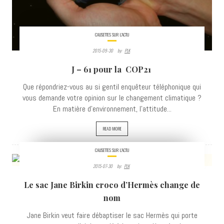
CAUSETTES SUR L'ACTU
2015-09-30
By:
PLK
J – 61 pour la COP21
Que répondriez-vous au si gentil enquêteur téléphonique qui
vous demande votre opinion sur le changement climatique ?
En matière d’environnement, l’attitude...
READ MORE
CAUSETTES SUR L'ACTU
2015-07-30
By:
PLK
6432
Le sac Jane Birkin croco d’Hermès change de
VIEWS
nom
Jane Birkin veut faire débaptiser le sac Hermès qui porte