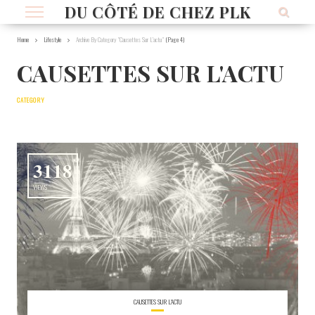
DU CÔTÉ DE CHEZ PLK
Home
Lifestyle
Archive By Category "Causettes Sur L’actu"
(Page 4)
CAUSETTES SUR L'ACTU
CATEGORY
3118
VIEWS
CAUSETTES SUR L'ACTU