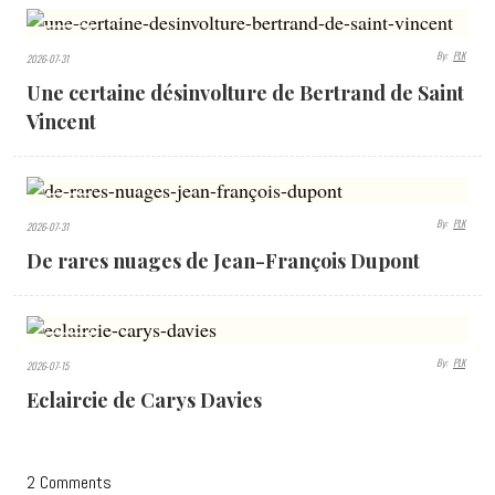
360
By:
PLK
2026-07-31
VIEWS
Une certaine désinvolture de Bertrand de Saint
Vincent
372
By:
PLK
2026-07-31
VIEWS
De rares nuages de Jean-François Dupont
435
By:
PLK
2026-07-15
VIEWS
Eclaircie de Carys Davies
2 Comments