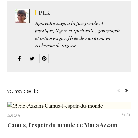
PLK
Apprentie-sage, à la fois frivole et
mystique, lègère et spirituelle , gourmande
et orthorexique, férue de nutrition, en
recherche de sagesse
you may also like
312
By:
PLK
2026-08-08
VIEWS
Camus, l’espoir du monde de Mona Azzam