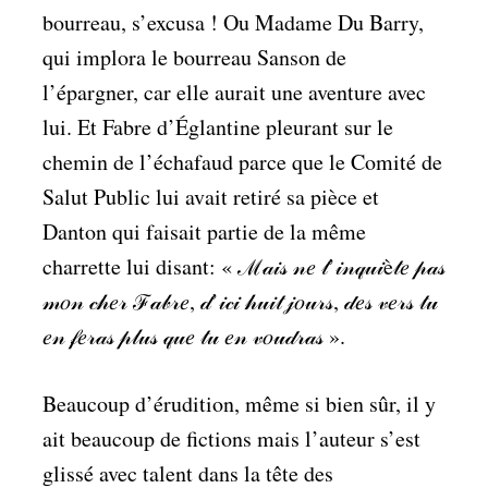
bourreau, s’excusa ! Ou Madame Du Barry,
qui implora le bourreau Sanson de
l’épargner, car elle aurait une aventure avec
lui. Et Fabre d’Églantine pleurant sur le
chemin de l’échafaud parce que le Comité de
Salut Public lui avait retiré sa pièce et
Danton qui faisait partie de la même
charrette lui disant: « ℳ𝒶𝒾𝓈 𝓃𝑒 𝓉’𝒾𝓃𝓆𝓊𝒾è𝓉𝑒 𝓅𝒶𝓈
𝓂𝑜𝓃 𝒸𝒽𝑒𝓇 ℱ𝒶𝒷𝓇𝑒, 𝒹’𝒾𝒸𝒾 𝒽𝓊𝒾𝓉 𝒿𝑜𝓊𝓇𝓈, 𝒹𝑒𝓈 𝓋𝑒𝓇𝓈 𝓉𝓊
𝑒𝓃 𝒻𝑒𝓇𝒶𝓈 𝓅𝓁𝓊𝓈 𝓆𝓊𝑒 𝓉𝓊 𝑒𝓃 𝓋𝑜𝓊𝒹𝓇𝒶𝓈 ».
Beaucoup d’érudition, même si bien sûr, il y
ait beaucoup de fictions mais l’auteur s’est
glissé avec talent dans la tête des