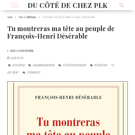
DU CÔTÉ DE CHEZ PLK
Home
Dans La Bibliothèque
Tu Montreras Ma Tête Au Peuple De François-Henri Désérable
Tu montreras ma tête au peuple de
François-Henri Désérable
DANS LA BIBLIOTHÈQUE
2026-03-02
AUTEUREND
GALLIMARDLABLANCHE
LITTÉRATUREFRANÇAISE
RÉVOLUTION
650
VIEWS
2
COMMENTS