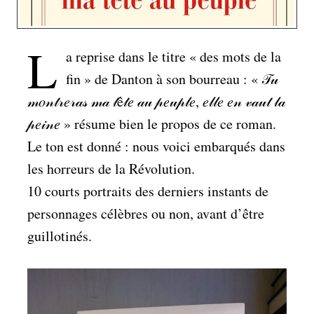
L
a reprise dans le titre « des mots de la
fin » de Danton à son bourreau : « 𝒯𝓊
𝓂𝑜𝓃𝓉𝓇𝑒𝓇𝒶𝓈 𝓂𝒶 𝓉ê𝓉𝑒 𝒶𝓊 𝓅𝑒𝓊𝓅𝓁𝑒, 𝑒𝓁𝓁𝑒 𝑒𝓃 𝓋𝒶𝓊𝓉 𝓁𝒶
𝓅𝑒𝒾𝓃𝑒 » résume bien le propos de ce roman.
Le ton est donné : nous voici embarqués dans
les horreurs de la Révolution.
10 courts portraits des derniers instants de
personnages célèbres ou non, avant d’être
guillotinés.