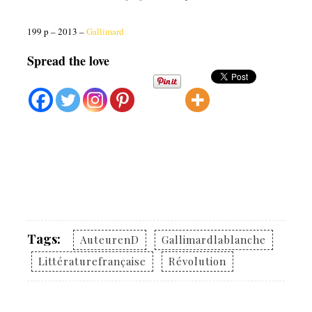
199 p – 2013 –
Gallimard
Spread the love
Tags:
AuteurenD
Gallimardlablanche
Littératurefrançaise
Révolution