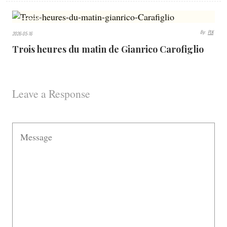
513
By:
PLK
2026-05-16
VIEWS
Trois heures du matin de Gianrico Carofiglio
Leave a Response