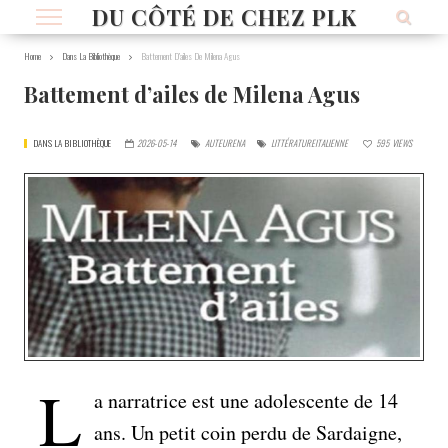
DU CÔTÉ DE CHEZ PLK
Home
Dans La Bibliothèque
Battement D’ailes De Milena Agus
Battement d’ailes de Milena Agus
DANS LA BIBLIOTHÈQUE
2026-05-14
AUTEURENA
LITTÉRATUREITALIENNE
595
VIEWS
L
a narratrice est une adolescente de 14
ans. Un petit coin perdu de Sardaigne,