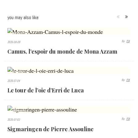
you may also like
294
By:
PLK
2026-08-08
VIEWS
Camus, l’espoir du monde de Mona Azzam
411
By:
PLK
2026-07-04
VIEWS
Le tour de l’oie d’Erri de Luca
433
By:
PLK
2026-07-03
VIEWS
Sigmaringen de Pierre Assouline