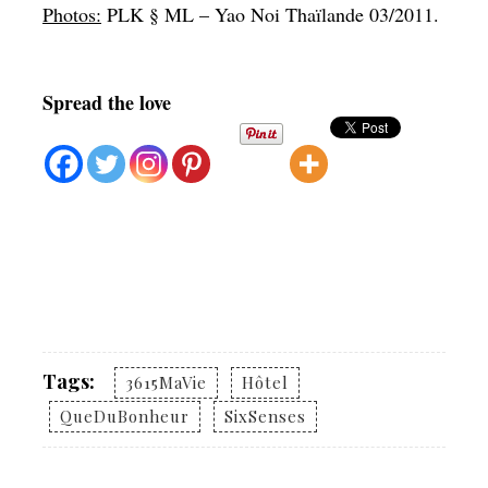
Photos:
PLK § ML – Yao Noi Thaïlande 03/2011
.
Spread the love
Tags:
3615MaVie
Hôtel
QueDuBonheur
SixSenses