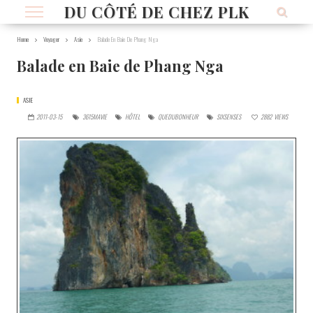
DU CÔTÉ DE CHEZ PLK
Home
Voyager
Asie
Balade En Baie De Phang Nga
Balade en Baie de Phang Nga
ASIE
2011-03-15
3615MAVIE
HÔTEL
QUEDUBONHEUR
SIXSENSES
2882
VIEWS