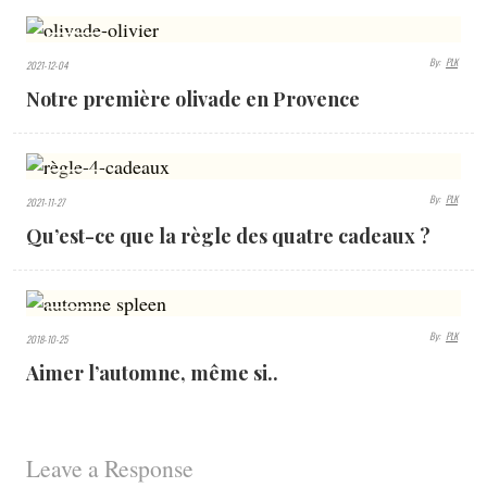
1721
By:
PLK
2021-12-04
VIEWS
Notre première olivade en Provence
1825
By:
PLK
2021-11-27
VIEWS
Qu’est-ce que la règle des quatre cadeaux ?
3814
By:
PLK
2018-10-25
VIEWS
Aimer l’automne, même si..
Leave a Response