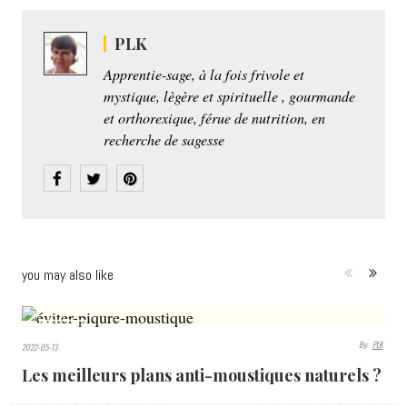
PLK
Apprentie-sage, à la fois frivole et
mystique, lègère et spirituelle , gourmande
et orthorexique, férue de nutrition, en
recherche de sagesse
you may also like
1917
By:
PLK
2022-05-13
VIEWS
Les meilleurs plans anti-moustiques naturels ?