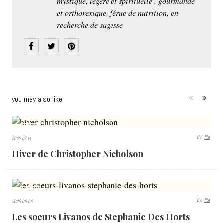
mystique, lègère et spirituelle , gourmande
et orthorexique, férue de nutrition, en
recherche de sagesse
you may also like
377
By:
PLK
2026-07-14
VIEWS
Hiver de Christopher Nicholson
485
By:
PLK
2026-06-06
VIEWS
Les soeurs Livanos de Stephanie Des Horts