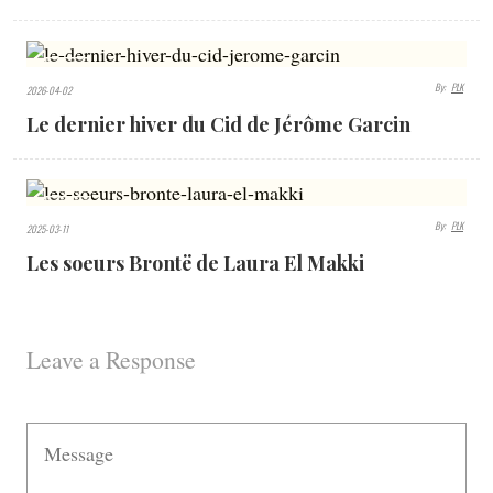
498
By:
PLK
2026-04-02
VIEWS
Le dernier hiver du Cid de Jérôme Garcin
870
By:
PLK
2025-03-11
VIEWS
Les soeurs Brontë de Laura El Makki
Leave a Response