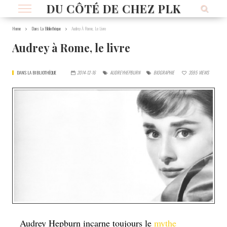
DU CÔTÉ DE CHEZ PLK
Home
Dans La Bibliothèque
Audrey À Rome, Le Livre
Audrey à Rome, le livre
DANS LA BIBLIOTHÈQUE
2014-12-16
AUDREYHEPBURN
BIOGRAPHIE
3595
VIEWS
Audrey Hepburn incarne toujours le
mythe