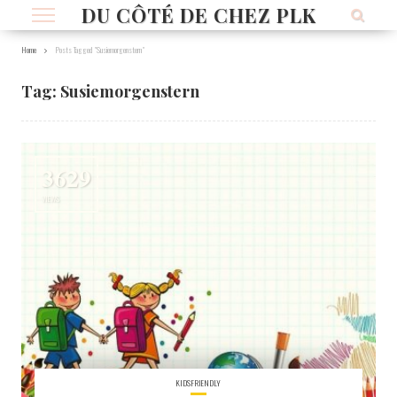
DU CÔTÉ DE CHEZ PLK
Home
Posts Tagged "Susiemorgenstern"
Tag:
Susiemorgenstern
3629
VIEWS
KIDSFRIENDLY