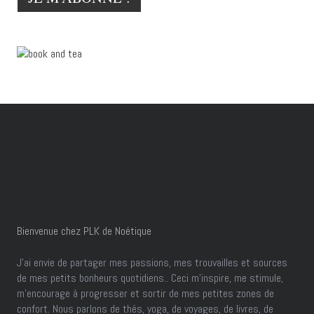
Bienvenue chez PLK de Noétique
J’ai envie de partager mes passions, mes trouvailles et sources
de mes petits bonheurs quotidiens.. Ceci m'inspire, me stimule,
m'encourage à progresser et sortir de mes petites zones de
confort. Nous parlons de thés, yoga, de voyages, de livres, de