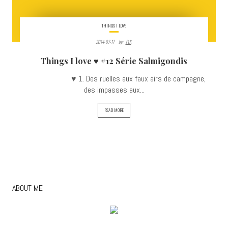
THINGS I LOVE
2014-07-17
By:
PLK
Things I love ♥ #12 Série Salmigondis
♥ 1. Des ruelles aux faux airs de campagne,
des impasses aux...
READ MORE
ABOUT ME