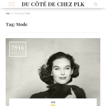
DU CÔTÉ DE CHEZ PLK
Home
Posts Tagged "Mode"
Tag:
Mode
7916
VIEWS
MODE