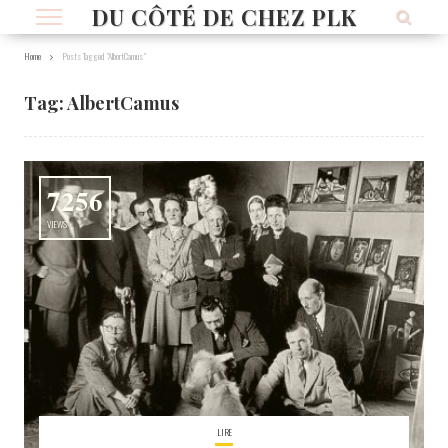
DU CÔTÉ DE CHEZ PLK
Home
Posts Tagged "AlbertCamus"
Tag:
AlbertCamus
7256
VIEWS
LIRE