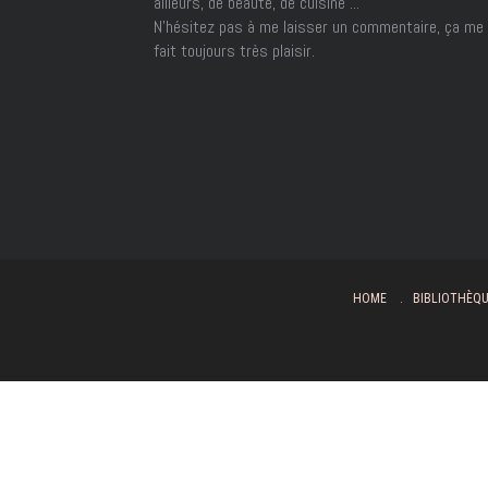
ailleurs, de beauté, de cuisine ...
N'hésitez pas à me laisser un commentaire, ça me
fait toujours très plaisir.
HOME
BIBLIOTHÈQ