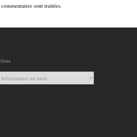
s commentaires sont traitées
.
chives
chives