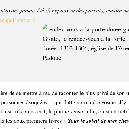
𝑛’𝑎𝑣𝑜𝑛𝑠 𝑗𝑎𝑚𝑎𝑖𝑠 é𝑡é 𝑑𝑒𝑠 é𝑝𝑜𝑢𝑥 𝑛𝑖 𝑑𝑒𝑠 𝑝𝑎𝑟𝑒𝑛𝑡𝑠, 𝑒𝑛𝑐𝑜𝑟𝑒 𝑚
ce ça l’amour ?
Giotto, le rendez-vous à la Porte
dorée, 1303-1306, église de l’Are
Padoue.
ière de se mettre à nu, de raconter le plus privé de son 
 personnes évoquées, – qui flatte notre côté voyeur. J’y
 est très bien écrit, la plume sensorielle, c’est addictif,
s deux premiers livres « 𝑺𝒐𝒖𝒔 𝒍𝒆 𝒔𝒐𝒍𝒆𝒊𝒍 𝒅𝒆 𝒎𝒆𝒔 𝒄𝒉𝒆𝒗𝒆𝒖