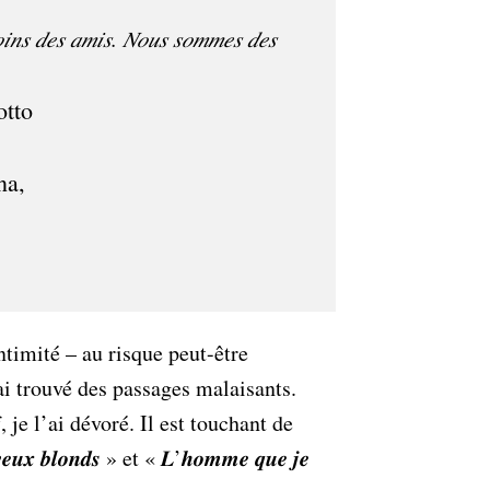
𝑖𝑛𝑠 𝑑𝑒𝑠 𝑎𝑚𝑖𝑠. 𝑁𝑜𝑢𝑠 𝑠𝑜𝑚𝑚𝑒𝑠 𝑑𝑒𝑠
na,
intimité – au risque peut-être
 ai trouvé des passages malaisants.
 je l’ai dévoré. Il est touchant de
𝒙 𝒃𝒍𝒐𝒏𝒅𝒔 » et « 𝑳’𝒉𝒐𝒎𝒎𝒆 𝒒𝒖𝒆 𝒋𝒆