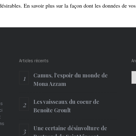
désirables.
En savoir plus sur la façon dont les données de vo
Articles récents
Ar
Ar
Camus, l’espoir du monde de
Mona Azzam
Les vaisseaux du coeur de
es
Benoite Groult
ci
t
ons
Une certaine désinvolture de