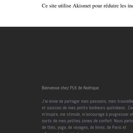
Ce site utilise Akismet pour réduire les in
Bienvenue chez PLK de Noétique
J’ai envie de partager mes passions, mes trouvaill
et sources de mes petits bonheurs quotidiens.. Ce
m'inspire, me stimule, m'encourage à progresser e
sortir de mes petites zones de confort. Nous parl
de thés, yoga, de voyages, de livres, de Paris et