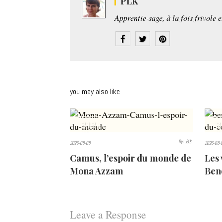
PLK
Apprentie-sage, à la fois frivole 
you may also like
313
3
VIEWS
VIEW
By:
PLK
2026-08-08
2026-08-
Camus, l’espoir du monde de
Les 
Mona Azzam
Beno
Leave a Response