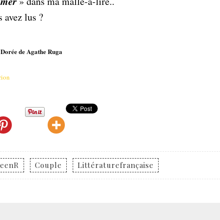
𝒔 𝒂𝒊𝒎𝒆𝒓 » dans ma malle-à-lire..
s avez lus ?
e Dorée de Agathe Ruga
rion
reenR
Couple
Littératurefrançaise