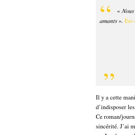
«
𝑁𝑜𝑢𝑠 
𝑎𝑚𝑎𝑛𝑡𝑠 ».
Est-
Il y a cette man
d’indisposer les
Ce roman/journal
sincérité. J’ai mis le