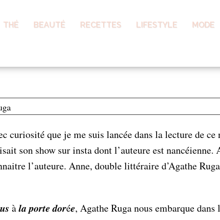
THÉ
BEAUTÉ
RECETTES
LIFESTYLE
MODE
la Porte Dorée de Aga
ec curiosité que je me suis lancée dans la lecture de ce
aisait son show sur insta dont l’auteure est nancéienne
nnaitre l’auteure. Anne, double littéraire d’Agathe Rug
𝒗𝒐𝒖𝒔 à 𝒍𝒂 𝒑𝒐𝒓𝒕𝒆 𝒅𝒐𝒓é𝒆, Agathe Ruga nous embarque 