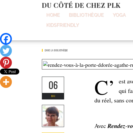
DU CÔTÉ DE CHEZ PLK
HOME
BIBLIOTHÈQUE
YOGA
Home
Dans La Bibliothèque
Rendez-Vous À La Porte Dorée De Agathe Ruga
KIDSFRIENDLY
Rendez-vous à 
DANS LA BIBLIOTHÈQUE
C’
est av
06
qui f
MAI
du réel, sans co
Avec 𝑹𝒆𝒏𝒅𝒆𝒛-