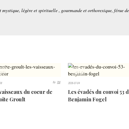
et mystique, lègère et spirituelle , gourmande et orthorexique, férue d
29
416
S
VIEWS
By:
PLK
08
2026-07-04
vaisseaux du coeur de
Les évadés du convoi 53 
ite Groult
Benjamin Fogel