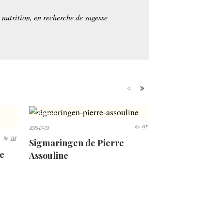
e nutrition, en recherche de sagesse
434
By:
PLK
2026-07-03
VIEWS
By:
PLK
Sigmaringen de Pierre
de
Assouline