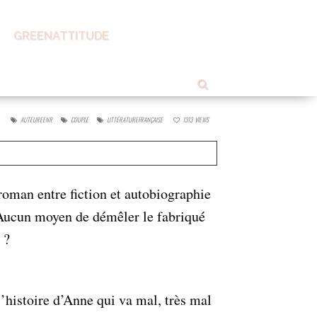
GREENATTITUDE
the Ruga
AUTEUREENR
COUPLE
LITTÉRATUREFRANÇAISE
1313
VIEWS
 roman entre fiction et autobiographie
. Aucun moyen de démêler le fabriqué
a ?
dans l’histoire d’Anne qui va mal, très mal