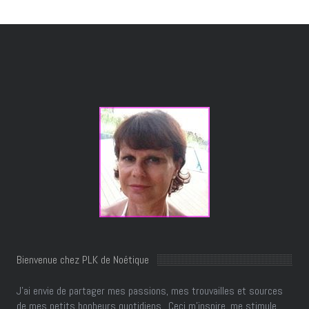
Bienvenue chez PLK de Noétique
J’ai envie de partager mes passions, mes trouvailles et sources
de mes petits bonheurs quotidiens.. Ceci m'inspire, me stimule,