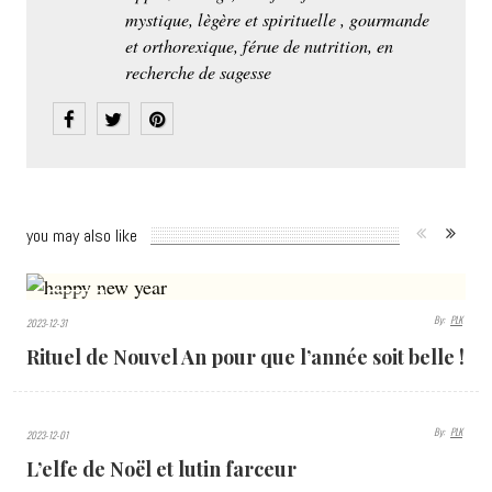
mystique, lègère et spirituelle , gourmande
et orthorexique, férue de nutrition, en
recherche de sagesse
you may also like
1441
By:
PLK
2023-12-31
VIEWS
Rituel de Nouvel An pour que l’année soit belle !
By:
PLK
2023-12-01
2196
L’elfe de Noël et lutin farceur
VIEWS