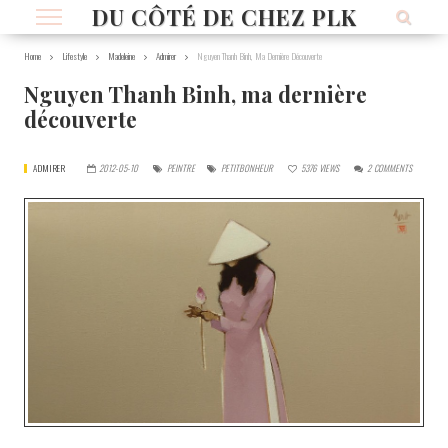
DU CÔTÉ DE CHEZ PLK
Home
Lifestyle
Madeleine
Admirer
Nguyen Thanh Binh, Ma Dernière Découverte
Nguyen Thanh Binh, ma dernière
découverte
ADMIRER
2012-05-10
PEINTRE
PETITBONHEUR
5376
VIEWS
2
COMMENTS