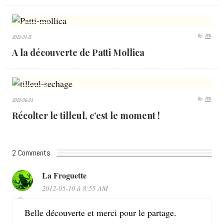
2661
By:
PLK
2022-07-15
VIEWS
A la découverte de Patti Mollica
5043
By:
PLK
2022-06-03
VIEWS
Récolter le tilleul, c’est le moment !
2 Comments
La Froguette
2012-05-10 à 8:55 AM
Belle découverte et merci pour le partage.