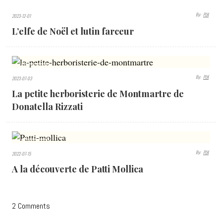
By:
PLK
2023-12-01
2199
L’elfe de Noël et lutin farceur
VIEWS
1416
By:
PLK
2023-07-03
VIEWS
La petite herboristerie de Montmartre de
Donatella Rizzati
2661
By:
PLK
2022-07-15
VIEWS
A la découverte de Patti Mollica
2 Comments