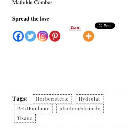
Mathilde Combes
Spread the love
Tags:
Herboristerie
Hydrolat
PetitBonheur
plantemédicinale
Tisane