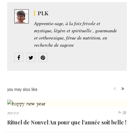
PLK
Apprentie-sage, à la fois frivole et
mystique, lègère et spirituelle , gourmande
et orthorexique, férue de nutrition, en
recherche de sagesse
you may also like
1443
By:
PLK
2023-12-31
VIEWS
Rituel de Nouvel An pour que l’année soit belle !