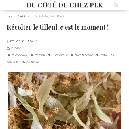
DU CÔTÉ DE CHEZ PLK
Home
GreenAttitude
Récolter Le Tilleul, C’est Le Moment !
Récolter le tilleul, c’est le moment !
GREENATTITUDE
SLOW LIFE
2022-06-03
HERBORISTERIE
HYDROLAT
PETITBONHEUR
PLANTEMÉDICINALE
TISANE
5047
VIEWS
2
COMMENTS