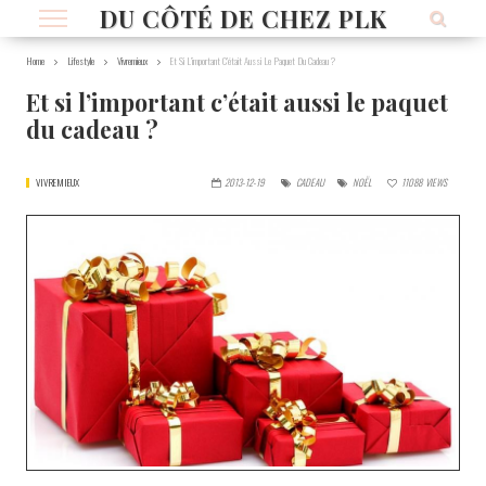
DU CÔTÉ DE CHEZ PLK
Home
Lifestyle
Vivremieux
Et Si L’important C’était Aussi Le Paquet Du Cadeau ?
Et si l’important c’était aussi le paquet
du cadeau ?
VIVREMIEUX
2013-12-19
CADEAU
NOËL
11088
VIEWS