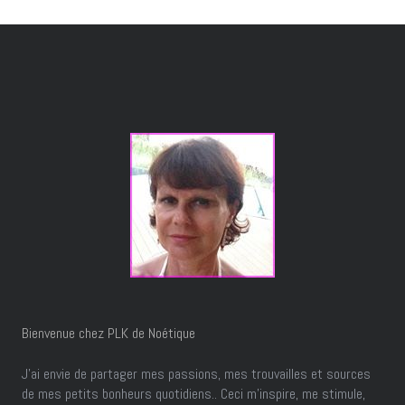
Bienvenue chez PLK de Noétique
J’ai envie de partager mes passions, mes trouvailles et sources
de mes petits bonheurs quotidiens.. Ceci m'inspire, me stimule,