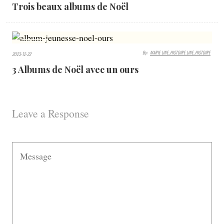
Trois beaux albums de Noël
1355
By:
MARIE UNE_HISTOIRE.UNE_HISTOIRE
2023-12-22
VIEWS
3 Albums de Noël avec un ours
Leave a Response