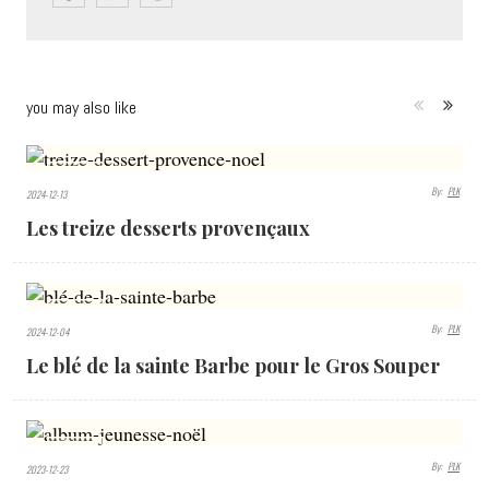
you may also like
4964
By:
PLK
2024-12-13
VIEWS
Les treize desserts provençaux
4662
By:
PLK
2024-12-04
VIEWS
Le blé de la sainte Barbe pour le Gros Souper
1433
By:
PLK
2023-12-23
VIEWS