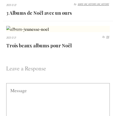
1355
By:
MARIE UNE_HISTOIRE.UNE_HISTOIRE
2023-12-22
VIEWS
3 Albums de Noël avec un ours
1108
By:
PLK
2023-12-21
VIEWS
Trois beaux albums pour Noël
Leave a Response