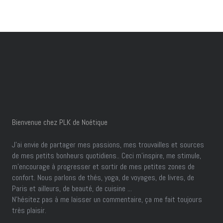
Bienvenue chez PLK de Noétique
J’ai envie de partager mes passions, mes trouvailles et sources
de mes petits bonheurs quotidiens.. Ceci m'inspire, me stimule,
m'encourage à progresser et sortir de mes petites zones de
confort. Nous parlons de thés, yoga, de voyages, de livres, de
Paris et ailleurs, de beauté, de cuisine ...
N'hésitez pas à me laisser un commentaire, ça me fait toujours
très plaisir.