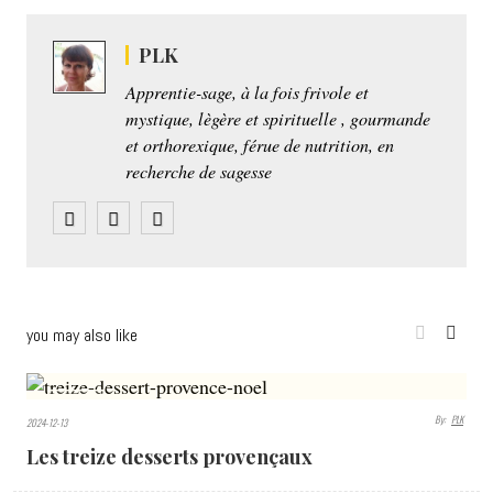
PLK
Apprentie-sage, à la fois frivole et
mystique, lègère et spirituelle , gourmande
et orthorexique, férue de nutrition, en
recherche de sagesse
you may also like
4964
By:
PLK
2024-12-13
VIEWS
Les treize desserts provençaux