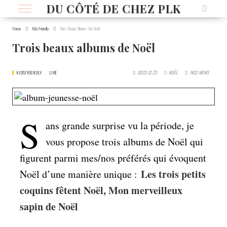
DU CÔTÉ DE CHEZ PLK
Home
KidsFriendly
Trois Beaux Albums De Noël
Trois beaux albums de Noël
KIDSFRIENDLY
LIRE
2023-12-23
NOËL
1433
VIEWS
S
ans grande surprise vu la période, je
vous propose trois albums de Noël qui
figurent parmi mes/nos préférés qui évoquent
Les trois petits
Noël d’une manière unique :
coquins fêtent Noël, Mon merveilleux
sapin de Noël