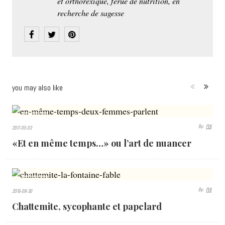
et orthorexique, férue de nutrition, en
recherche de sagesse
you may also like
2913
By:
PLK
2017-05-03
VIEWS
«Et en même temps…» ou l’art de nuancer
5345
By:
PLK
2016-08-30
VIEWS
Chattemite, sycophante et papelard