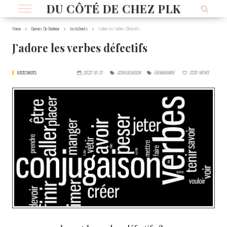
DU CÔTÉ DE CHEZ PLK
Home
Germes De Bonheur
Juste3mots
J’adore Les Verbes Défectifs
J’adore les verbes défectifs
JUSTE3MOTS
2022-10-21
CONJUGAISON
GRAMMAIRE
3120
VIEWS