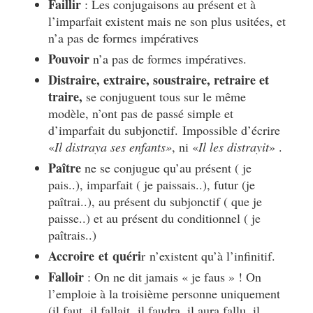
Faillir
: Les conjugaisons au présent et à
l’imparfait existent mais ne son plus usitées, et
n’a pas de formes impératives
Pouvoir
n’a pas de formes impératives.
Distraire, extraire, soustraire, retraire et
traire,
se conjuguent tous sur le même
modèle, n’ont pas de passé simple et
d’imparfait du subjonctif. Impossible d’écrire
«
Il distraya ses enfants»
, ni «
Il les distrayit
» .
Paître
ne se conjugue qu’au présent ( je
pais..), imparfait ( je paissais..), futur (je
paîtrai..), au présent du subjonctif ( que je
paisse..) et au présent du conditionnel ( je
paîtrais..)
Accroire
et
quéri
r
n’existent qu’à l’infinitif.
Falloir
: On ne dit jamais « je faus » ! On
l’emploie à la troisième personne uniquement
(
il faut
,
il fallait
,
il faudra
, il aura fallu, il