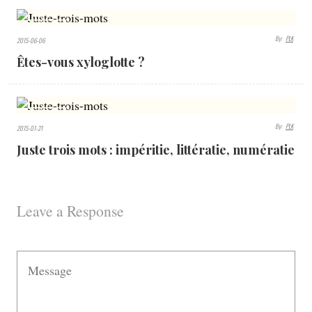
3997
By:
PLK
2015-06-06
VIEWS
Êtes-vous xyloglotte ?
3250
By:
PLK
2015-01-21
VIEWS
Juste trois mots : impéritie, littératie, numératie
Leave a Response