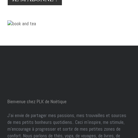
Bienvenue chez PLK de Noétique
J’ai envie de partager mes passions, mes trouvailles et sources
de mes petits bonheurs quotidiens.. Ceci m'inspire, me stimule,
m'encourage à progresser et sortir de mes petites zones de
confort. Nous parlons de thés, yoga, de voyages, de livres, de