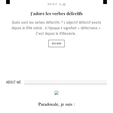
2022-10-21
By:
PLK
J’adore les verbes défectifs
Quels sont les verbes défectifs ? L’adjectif défectif existe
depuis le XIVe siècle ; à l’époque il signifiait « défectueux ».
C’est depuis le XVIIesiècle...
READ MORE
ABOUT ME
Paradoxale, je suis :