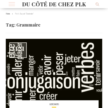
DU CÔTÉ DE CHEZ PLK
Home
Posts Tagged "Grammaire"
Tag:
Grammaire
3121
VIEWS
JUSTE3MOTS