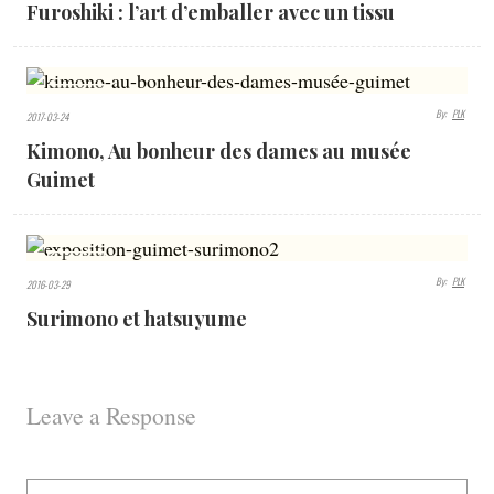
Furoshiki : l’art d’emballer avec un tissu
VIEWS
4002
By:
PLK
2017-03-24
VIEWS
Kimono, Au bonheur des dames au musée
Guimet
3536
By:
PLK
2016-03-29
VIEWS
Surimono et hatsuyume
Leave a Response