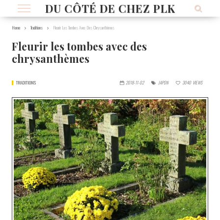
DU CÔTÉ DE CHEZ PLK
Home
Traditions
Fleurir Les Tombes Avec Des Chrysanthèmes
Fleurir les tombes avec des
chrysanthèmes
TRADITIONS
2018-11-02
JAPON
3040
VIEWS