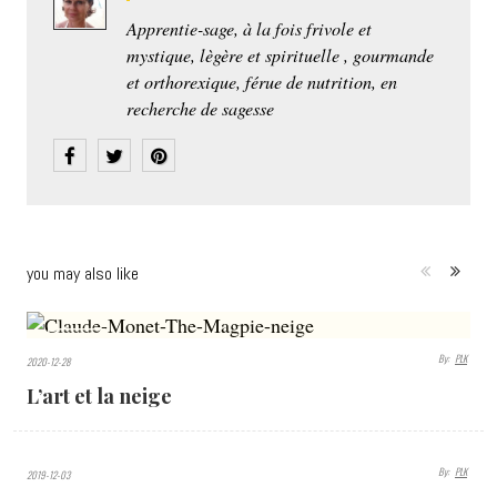
Apprentie-sage, à la fois frivole et
mystique, lègère et spirituelle , gourmande
et orthorexique, férue de nutrition, en
recherche de sagesse
you may also like
6510
By:
PLK
2020-12-28
VIEWS
L’art et la neige
By:
PLK
2019-12-03
4972