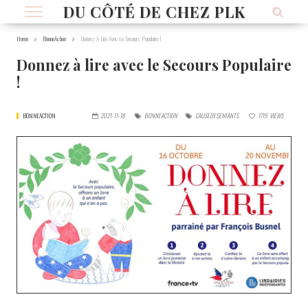
DU CÔTÉ DE CHEZ PLK
Home
BonneAction
Donnez À Lire Avec Le Secours Populaire !
Donnez à lire avec le Secours Populaire
!
BONNEACTION
2021-11-18
BONNEACTION
CAUSEDESENFANTS
1719
VIEWS