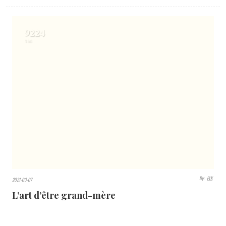
9224
VIEWS
By:
PLK
2021-03-07
L’art d’être grand-mère