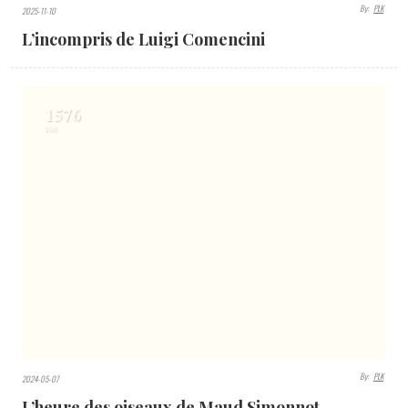
By:
PLK
2025-11-10
L’incompris de Luigi Comencini
1576
VIEWS
By:
PLK
2024-05-07
L’heure des oiseaux de Maud Simonnot