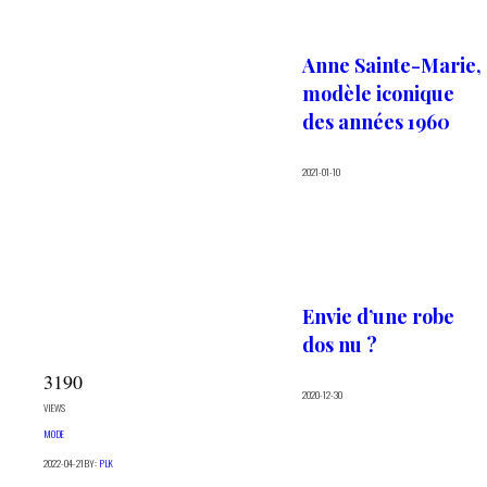
Anne Sainte-Marie,
modèle iconique
des années 1960
2021-01-10
Envie d’une robe
dos nu ?
3190
2020-12-30
VIEWS
MODE
2022-04-21
BY:
PLK