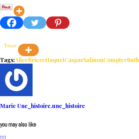
Tweet
Tags:
AliceBriereHaquet
CasparSalmon
Compter
Rut
Marie Une_histoire.une_histoire
you may also like