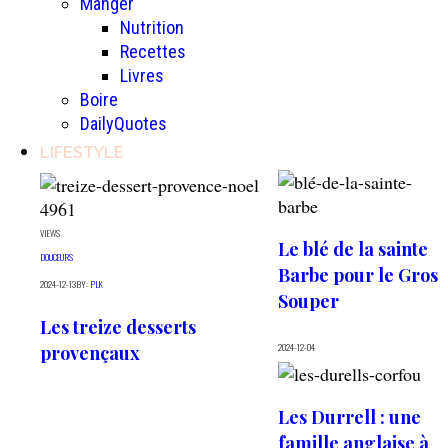
Manger
Nutrition
Recettes
Livres
Boire
DailyQuotes
LIFESTYLE
4961
VIEWS
Le blé de la sainte
DOUCEURS
Barbe pour le Gros
2024-12-13
BY:
PLK
Souper
Les treize desserts
2024-12-04
provençaux
Les Durrell : une
famille anglaise à