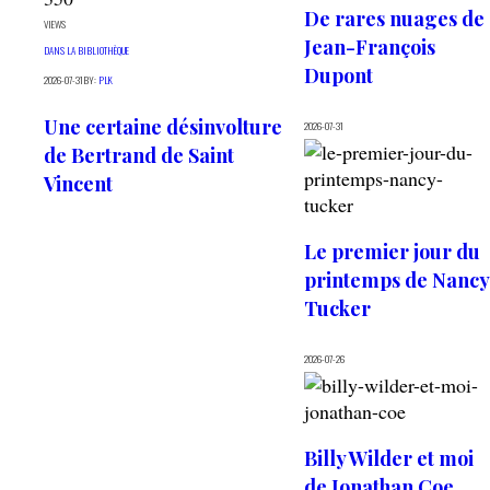
De rares nuages de
VIEWS
Jean-François
DANS LA BIBLIOTHÈQUE
Dupont
2026-07-31
BY:
PLK
Une certaine désinvolture
2026-07-31
de Bertrand de Saint
Vincent
Le premier jour du
printemps de Nancy
Tucker
2026-07-26
Billy Wilder et moi
de Jonathan Coe