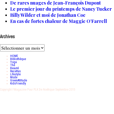
De rares nuages de Jean-François Dupont
Le premier jour du printemps de Nancy Tucker
Billy Wilder et moi de Jonathan Coe
En cas de fortes chaleur de Maggie O’Farrell
Archives
Archives
HOME
Bibliothèque
Yoga
Thé
Beauté
Recettes
Lifestyle
Mode
GreenAttitude
KidsFriendly
Copyright FMagazine Pour PLK De Noétique Septembre 2015