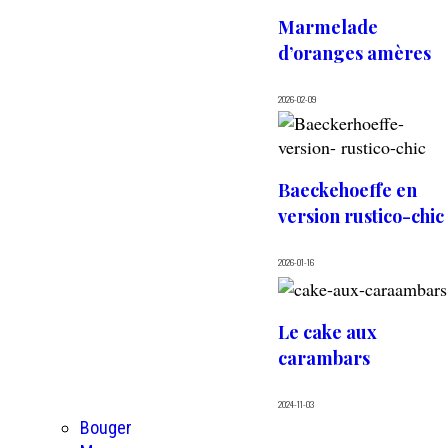
Marmelade
d’oranges amères
2026-02-09
Baeckehoeffe en
version rustico-chic
2026-01-16
Le cake aux
carambars
2024-11-03
Bouger