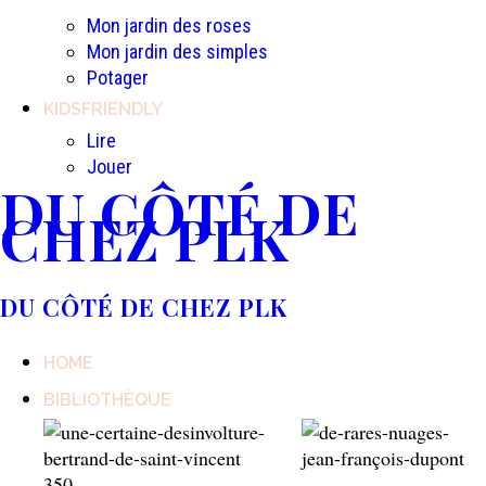
Mon jardin des roses
Mon jardin des simples
Potager
KIDSFRIENDLY
Lire
Jouer
DU CÔTÉ DE
CHEZ PLK
DU CÔTÉ DE CHEZ PLK
HOME
BIBLIOTHÈQUE
350