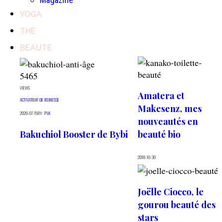
YOGA
THÉ
BEAUTÉ
5465
VIEWS
Amatera et
ACTIVATEUR DE JEUNESSE
Makesenz, mes
2020-07-15
BY:
PLK
nouveautés en
Bakuchiol Booster de Bybi
beauté bio
2018-10-30
Joëlle Ciocco, le
gourou beauté des
stars