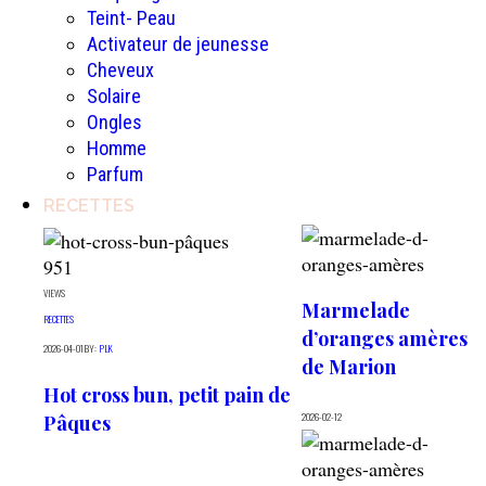
Teint- Peau
Activateur de jeunesse
Cheveux
Solaire
Ongles
Homme
Parfum
RECETTES
951
VIEWS
Marmelade
RECETTES
d’oranges amères
2026-04-01
BY:
PLK
de Marion
Hot cross bun, petit pain de
2026-02-12
Pâques