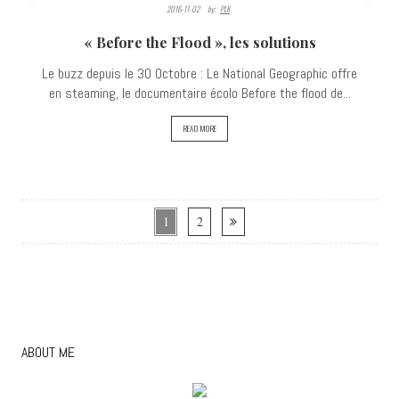
2016-11-02
By:
PLK
2811
« Before the Flood », les solutions
VIEWS
Le buzz depuis le 30 Octobre : Le National Geographic offre
en steaming, le documentaire écolo Before the flood de...
READ MORE
1
2
ABOUT ME