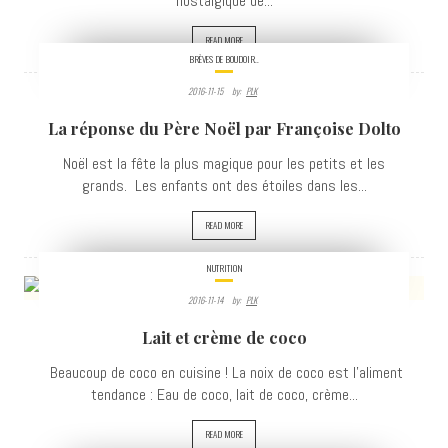
nostalgique de...
READ MORE
BRÈVES DE BOUDOIR..
2016-11-15
By:
PLK
19369
La réponse du Père Noël par Françoise Dolto
VIEWS
Noël est la fête la plus magique pour les petits et les
grands. Les enfants ont des étoiles dans les...
READ MORE
NUTRITION
2016-11-14
By:
PLK
2968
Lait et crème de coco
VIEWS
Beaucoup de coco en cuisine ! La noix de coco est l'aliment
tendance : Eau de coco, lait de coco, crème...
READ MORE