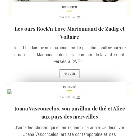
BONNEACTION
2016-11-25
By:
PLK
Les ours Rock’n Love Marionnaud de Zadig et
Voltaire
Je l'attendais avec impatience cette peluche habillée-par-un-
créateur de Marionnaud dont les bénéfices de la vente sont
versés à CWE !...
READ MORE
PASSIONTHÉ
2016-11-23
By:
PLK
5987
Joana Vasconcelos, son pavillon de thé et Alice
VIEWS
aux pays des merveilles
J'aime les choses qui en entraînent une autre. Je découvre
Joana Vasconcelos, artiste contemporaine et ses