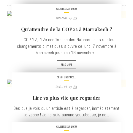
CAUSETTES SUR L'ACTU
2016-11-07
By:
PLK
3313
Qu’attendre de la COP22 à Marrakech ?
VIEWS
La COP 22, 22e conférence des Nations unies sur les
changements climatiques s'ouvre ce lundi 7 novembre à
Marrakech jusqu'au 18 novembre....
READ MORE
SELON UNE ÉTUDE...
2016-11-04
By:
PLK
3021
Lire va plus vite que regarder
VIEWS
Dés que je vois qu'un article est à regarder, immédiatement
je zappe ! Je ne suis aucune youtubeuse, je ne...
CAUSETTES SUR L'ACTU
READ MORE