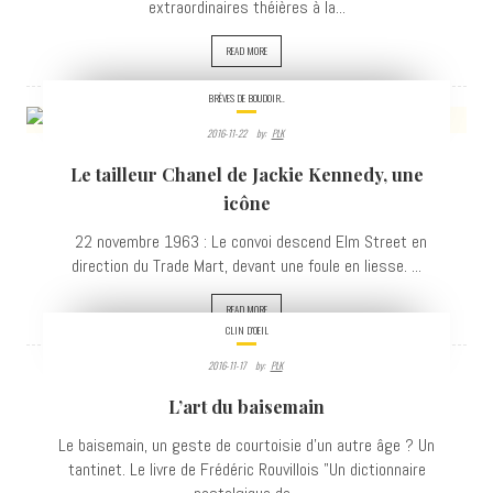
extraordinaires théières à la...
READ MORE
BRÈVES DE BOUDOIR..
2016-11-22
By:
PLK
18008
Le tailleur Chanel de Jackie Kennedy, une
VIEWS
icône
22 novembre 1963 : Le convoi descend Elm Street en
direction du Trade Mart, devant une foule en liesse. ...
READ MORE
CLIN D'OEIL
2016-11-17
By:
PLK
8644
L’art du baisemain
VIEWS
Le baisemain, un geste de courtoisie d'un autre âge ? Un
tantinet. Le livre de Frédéric Rouvillois "Un dictionnaire