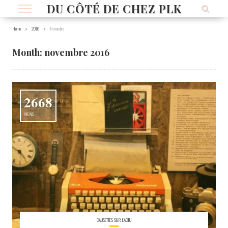
DU CÔTÉ DE CHEZ PLK
Home
2016
Novembre
Month:
novembre 2016
2668
VIEWS
CAUSETTES SUR L'ACTU