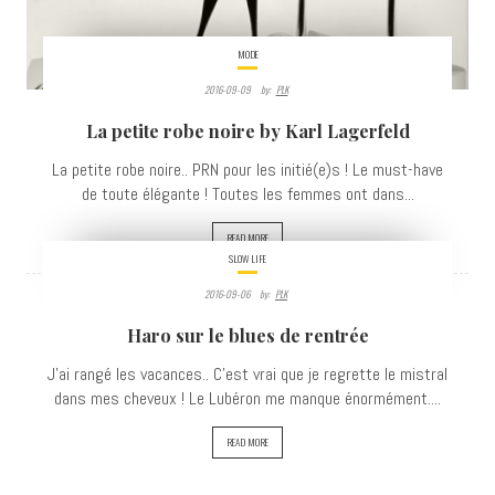
MODE
2016-09-09
By:
PLK
La petite robe noire by Karl Lagerfeld
La petite robe noire.. PRN pour les initié(e)s ! Le must-have
de toute élégante ! Toutes les femmes ont dans...
READ MORE
SLOW LIFE
2016-09-06
By:
PLK
3181
Haro sur le blues de rentrée
VIEWS
J'ai rangé les vacances.. C'est vrai que je regrette le mistral
dans mes cheveux ! Le Lubéron me manque énormément....
READ MORE