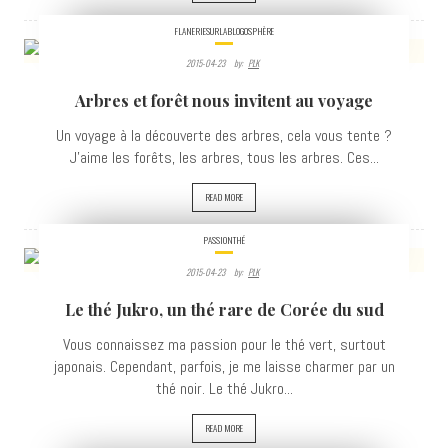
FLANERIESURLABLOGOSPHÈRE
2015-04-23
By:
PLK
4280
Arbres et forêt nous invitent au voyage
VIEWS
Un voyage à la découverte des arbres, cela vous tente ?
J'aime les forêts, les arbres, tous les arbres. Ces...
READ MORE
PASSIONTHÉ
2015-04-23
By:
PLK
6293
Le thé Jukro, un thé rare de Corée du sud
VIEWS
Vous connaissez ma passion pour le thé vert, surtout
japonais. Cependant, parfois, je me laisse charmer par un
thé noir. Le thé Jukro...
READ MORE