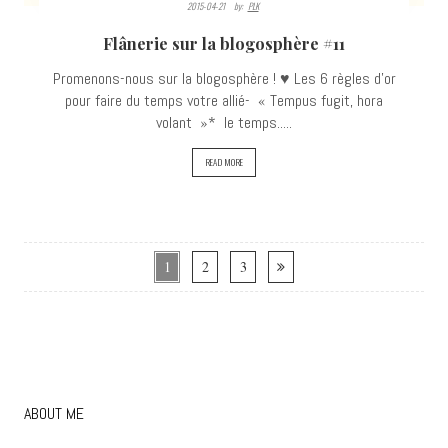
2015-04-21
By:
PLK
3212
Flânerie sur la blogosphère #11
VIEWS
Promenons-nous sur la blogosphère ! ♥ Les 6 règles d’or
pour faire du temps votre allié- « Tempus fugit, hora
volant »* le temps.....
READ MORE
1
2
3
ABOUT ME