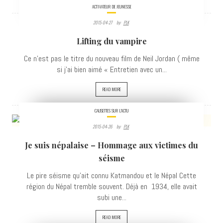
ACTIVATEUR DE JEUNESSE
2015-04-27
By:
PLK
3423
Lifting du vampire
VIEWS
Ce n'est pas le titre du nouveau film de Neil Jordan ( même
si j'ai bien aimé « Entretien avec un...
READ MORE
CAUSETTES SUR L'ACTU
2015-04-26
By:
PLK
3519
Je suis népalaise – Hommage aux victimes du
VIEWS
séisme
Le pire séisme qu'ait connu Katmandou et le Népal Cette
région du Népal tremble souvent. Déjà en 1934, elle avait
subi une...
READ MORE