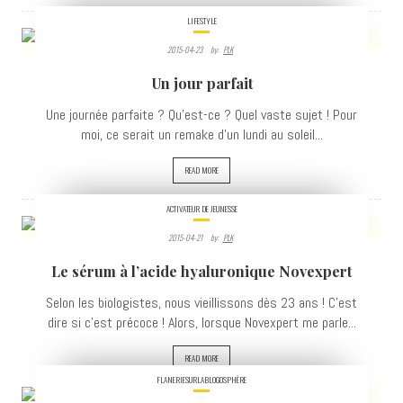
LIFESTYLE
2015-04-23
By:
PLK
2561
Un jour parfait
VIEWS
Une journée parfaite ? Qu'est-ce ? Quel vaste sujet ! Pour
moi, ce serait un remake d'un lundi au soleil...
READ MORE
ACTIVATEUR DE JEUNESSE
2015-04-21
By:
PLK
7733
Le sérum à l’acide hyaluronique Novexpert
VIEWS
Selon les biologistes, nous vieillissons dès 23 ans ! C'est
dire si c'est précoce ! Alors, lorsque Novexpert me parle...
READ MORE
FLANERIESURLABLOGOSPHÈRE