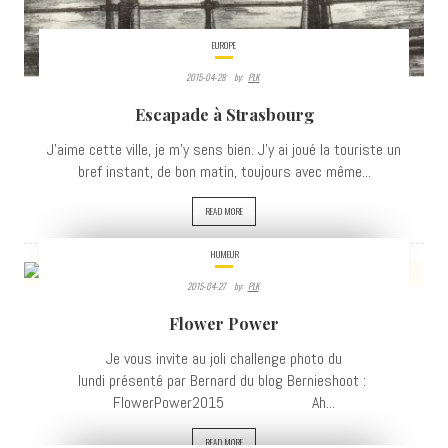
EUROPE
2015-04-28
By:
PLK
Escapade à Strasbourg
J'aime cette ville, je m'y sens bien. J'y ai joué la touriste un
bref instant, de bon matin, toujours avec même...
READ MORE
HUMEUR
2015-04-27
By:
PLK
4032
Flower Power
VIEWS
Je vous invite au joli challenge photo du
lundi présenté par Bernard du blog Bernieshoot :
FlowerPower2015 Ah...
READ MORE