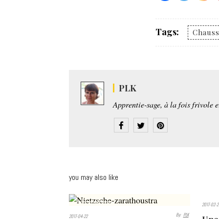
Tags:
Chauss
PLK
Apprentie-sage, à la fois frivole 
you may also like
2017-02-2
11312
By:
PLK
2017-04-22
VIEWS
VIE