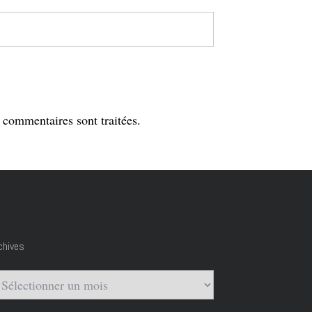
s commentaires sont traitées
.
chives
chives