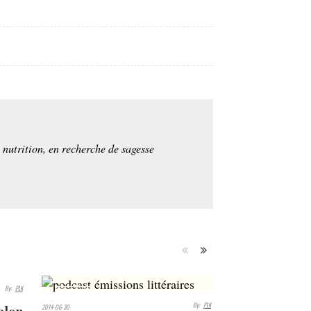
e nutrition, en recherche de sagesse
By:
PLK
2613
By:
PLK
2014-06-30
VIEWS