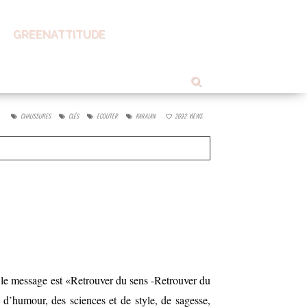
GREENATTITUDE
life #2
CHAUSSURES
CLÉS
ECOUTER
KARAJAN
2692
VIEWS
 le message est «Retrouver du sens -Retrouver du
, d’humour, des sciences et de style, de sagesse,