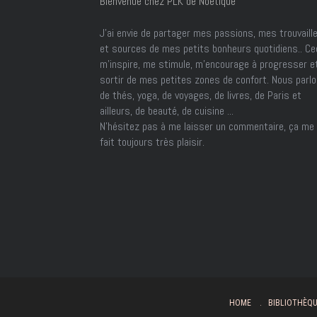
Bienvenue chez PLK de Noétique
J’ai envie de partager mes passions, mes trouvaill
et sources de mes petits bonheurs quotidiens.. Ce
m'inspire, me stimule, m'encourage à progresser e
sortir de mes petites zones de confort. Nous parl
de thés, yoga, de voyages, de livres, de Paris et
ailleurs, de beauté, de cuisine ...
N'hésitez pas à me laisser un commentaire, ça me
fait toujours très plaisir.
HOME
BIBLIOTHÈQ