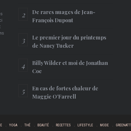
De rares nuages de Jean-
es
François Dupont
ci
t
ons
Le premier jour du printemps
de Nancy Tucker
Billy Wilder et moi de Jonathan
Coe
En cas de fortes chaleur de
Maggie O’Farrell
UE
YOGA
THÉ
BEAUTÉ
RECETTES
LIFESTYLE
MODE
GREENATT