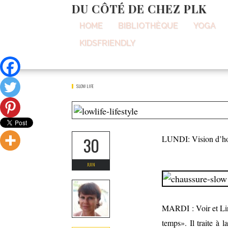
DU CÔTÉ DE CHEZ PLK
HOME
BIBLIOTHÈQUE
YOGA
Home
Lifestyle
Slow Life
Une Semaine, Une Image, Un Son : Slow Life #2
KIDSFRIENDLY
Une semaine, un
SLOW LIFE
LUNDI
: Vision d’
30
JUIN
MARDI :
Voir et Li
temps». Il traite à 