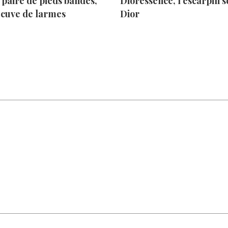
paire de pieds bandés,
Dioressence, l’escarpin s
 cuve de larmes
Dior