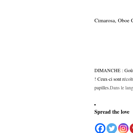
Cimarosa, Oboe C
DIMANCHE :
Goût
!
Ceux-ci sont r
écolt
papilles.
Dans le lang
Spread the love