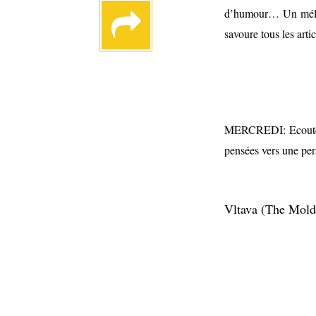
d’humour… Un mélange 
savoure tous les arti
MERCREDI:
Ecoute
pensées vers une per
Vltava (The Mold