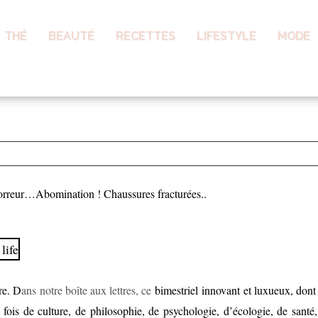
THÉ
BEAUTÉ
RECETTES
LIFESTYLE
MODE
e image, un son : slow 
horreur…Abomination ! Chaussures fracturées..
re. D
ans notre boîte aux lettres, ce
bimestriel innovant et luxueux, dont
la fois de culture, de philosophie, de psychologie, d’écologie, de santé