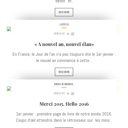
"devoir" et...
READ MORE
LIFESTYLE
2018-01-01
By:
PLK
2988
« A nouvel an, nouvel élan»
VIEWS
En France, le Jour de l’an n’a pas toujours été le 1er janvier :
le nouvel an commence à cette...
READ MORE
BRÈVES DE BOUDOIR..
2016-01-01
By:
PLK
2780
Merci 2015, Hello 2016
VIEWS
1er janvier : première page du livre de notre année 2016.
Coups d’œil attendris dans le rétroviseur sur les mois...