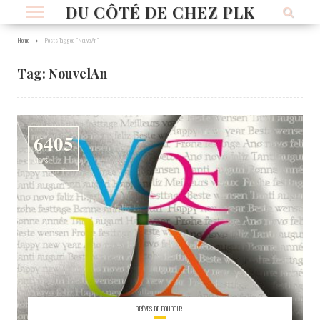
DU CÔTÉ DE CHEZ PLK
Home
Posts Tagged "NouvelAn"
Tag:
NouvelAn
6405
VIEWS
BRÈVES DE BOUDOIR..