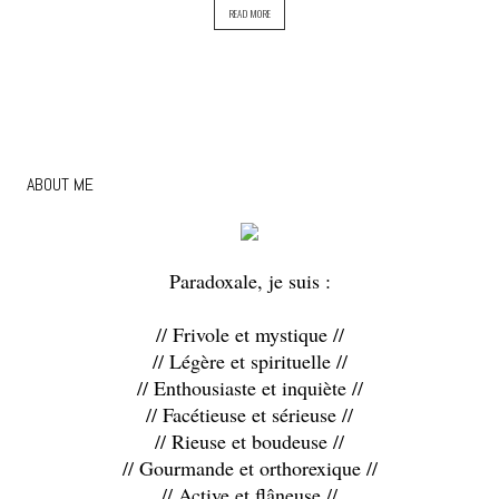
READ MORE
ABOUT ME
Paradoxale, je suis :
// Frivole et mystique //
// Légère et spirituelle //
// Enthousiaste et inquiète //
// Facétieuse et sérieuse //
// Rieuse et boudeuse //
// Gourmande et orthorexique //
// Active et flâneuse //