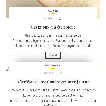
ACCESSOIRES
2015-07-08
By:
PLK
GasBijoux, un été coloré
Gas Bijoux est une maison française de
fabrication de bijoux fantaisie S'accessoiriser en été est
gai. Acheter un bijou est agréable, synonyme de coup de...
READ MORE
BRÈVES DE BOUDOIR..
2014-10-24
By:
PLK
4113
After Work chez Courrèges avec Janette
VIEWS
Mercredi 22 octobre 18:00 After work chez Courrèges à
Luxembourg-Ville Anne Louise Gautier, Nez
professionnel, partager sa passion et son travail et invite à
redécouvrir...