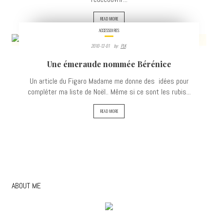
READ MORE
ACCESSOIRES
2010-12-01
By:
PLK
3777
Une émeraude nommée Bérénice
VIEWS
Un article du Figaro Madame me donne des idées pour
compléter ma liste de Noël.. Même si ce sont les rubis...
READ MORE
ABOUT ME