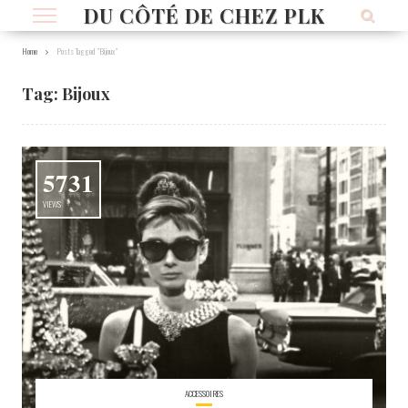
DU CÔTÉ DE CHEZ PLK
Home
Posts Tagged "Bijoux"
Tag:
Bijoux
5731
VIEWS
ACCESSOIRES