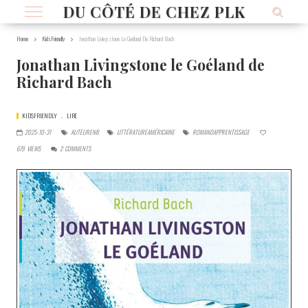
DU CÔTÉ DE CHEZ PLK
Home
KidsFriendly
Jonathan Livingstone Le Goéland De Richard Bach
Jonathan Livingstone le Goéland de
Richard Bach
KIDSFRIENDLY
LIRE
2025-10-31
AUTEURENB
LITTÉRATUREAMÉRICAINE
ROMANDAPPRENTISSAGE
679
VIEWS
2
COMMENTS