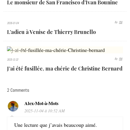
Le monsieur de San Francisco d’Ivan Bounine
By:
PLK
2026-01-04
790
L’adieu à Venise de Thierry Brunello
VIEWS
609
By:
PLK
2025-12-22
VIEWS
J’ai été fusillée, ma chérie de Christine Bernard
2 Comments
Alex-Mot-à-Mots
2025-11-04 à 10:52 AM
Une lecture que j’avais beaucoup aimé.