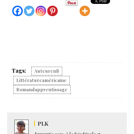
Tags:
AuteurenB
Littératureaméricaine
Romandapprentissage
PLK
Apprentie-sage, à la fois frivole et