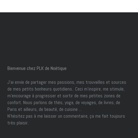
Bienvenue chez PLK de Noétique
J’ai envie de partager mes passions, mes trouvailles et sources
de mes petits bonheurs quotidiens.. Ceci m'inspire, me stimule,
m'encourage à progresser et sortir de mes petites zones de
confort. Nous parlons de thés, yoga, de voyages, de livres, de
Paris et ailleurs, de beauté, de cuisine ...
N'hésitez pas à me laisser un commentaire, ça me fait toujours
très plaisir.