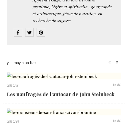
mystique, lègère et spirituelle , gourmande
et orthorexique, férue de nutrition, en
recherche de sagesse
you may also like
606
By:
PLK
2026-03-18
VIEWS
Les naufragés de l’autocar de John Steinbeck
631
By:
PLK
2026-02-09
VIEWS