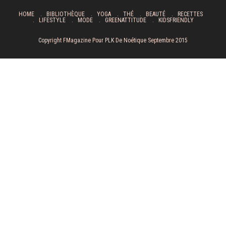
HOME
BIBLIOTHÈQUE
YOGA
THÉ
BEAUTÉ
RECETTES
LIFESTYLE
MODE
GREENATTITUDE
KIDSFRIENDLY
Copyright FMagazine Pour PLK De Noétique Septembre 2015