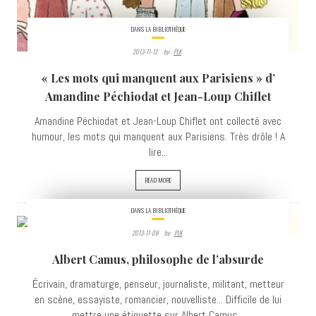
DANS LA BIBLIOTHÈQUE
2013-11-12
By:
PLK
« Les mots qui manquent aux Parisiens » d’
Amandine Péchiodat et Jean-Loup Chiflet
Amandine Péchiodat et Jean-Loup Chiflet ont collecté avec
humour, les mots qui manquent aux Parisiens. Très drôle ! A
lire...
READ MORE
DANS LA BIBLIOTHÈQUE
2013-11-08
By:
PLK
8872
Albert Camus, philosophe de l’absurde
VIEWS
Écrivain, dramaturge, penseur, journaliste, militant, metteur
en scène, essayiste, romancier, nouvelliste... Difficile de lui
mettre une étiquette sur Albert Camus...