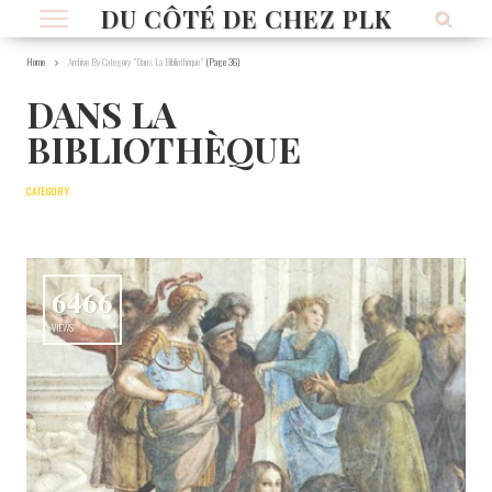
DU CÔTÉ DE CHEZ PLK
Home
Archive By Category "Dans La Bibliothèque"
(Page 36)
DANS LA
BIBLIOTHÈQUE
CATEGORY
6466
VIEWS