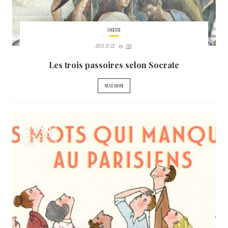
SAGESSE
2013-12-22
By:
PLK
Les trois passoires selon Socrate
READ MORE
3338
VIEWS