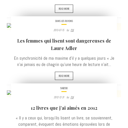
READ MORE
DANS LES RAYONS
2013-07-15
By:
PLK
5353
Les femmes qui lisent sont dangereuses de
VIEWS
Laure Adler
En synchronicité de ma maxime d'il y a quelques jours « Je
n'ai jamais eu de chagrin qu'une heure de lecture n'ait...
READ MORE
SAGESSE
2012-12-31
By:
PLK
3847
12 livres que j’ai aimés en 2012
VIEWS
« Il y a ceux qui, lorsqu'ils lisent un livre, se souviennent,
comparent, évoquent des émotions éprouvées lors de