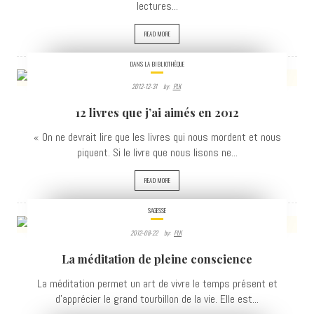
lectures...
READ MORE
DANS LA BIBLIOTHÈQUE
2012-12-31
By:
PLK
4070
12 livres que j’ai aimés en 2012
VIEWS
« On ne devrait lire que les livres qui nous mordent et nous
piquent. Si le livre que nous lisons ne...
READ MORE
SAGESSE
2012-08-22
By:
PLK
3751
La méditation de pleine conscience
VIEWS
La méditation permet un art de vivre le temps présent et
d'apprécier le grand tourbillon de la vie. Elle est...