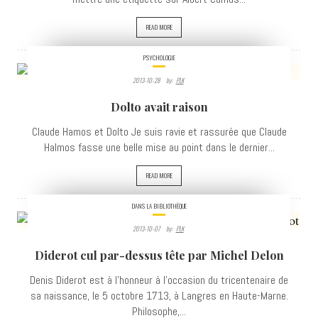
READ MORE
PSYCHOLOGIE
2013-10-28
By:
PLK
5631
Dolto avait raison
VIEWS
Claude Hamos et Dolto Je suis ravie et rassurée que Claude
Halmos fasse une belle mise au point dans le dernier...
READ MORE
DANS LA BIBLIOTHÈQUE
2013-10-07
By:
PLK
3542
Diderot cul par-dessus tête par Michel Delon
VIEWS
Denis Diderot est à l’honneur à l'occasion du tricentenaire de
sa naissance, le 5 octobre 1713, à Langres en Haute-Marne.
Philosophe,...