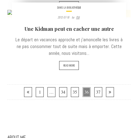
READ MORE
DANS LA BIBLIOTHÈQUE
2012-07-18
By:
PLK
4057
Une Kidman peut en cacher une autre
VIEWS
Le départ en vacances approche et j'amoncelle les livres à
ne pas consommer tout de suite mais à emporter. Cette
année, nous visitons...
READ MORE
1
…
34
35
36
37
ABOUT ME