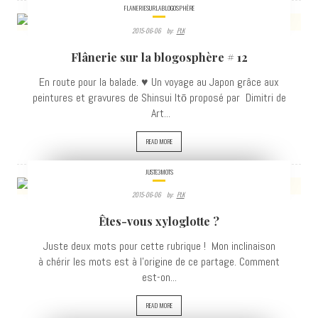
FLANERIESURLABLOGOSPHÈRE
2015-06-06
By:
PLK
3758
Flânerie sur la blogosphère # 12
VIEWS
En route pour la balade. ♥ Un voyage au Japon grâce aux
peintures et gravures de Shinsui Itō proposé par Dimitri de
Art...
READ MORE
JUSTE3MOTS
2015-06-06
By:
PLK
3995
Êtes-vous xyloglotte ?
VIEWS
Juste deux mots pour cette rubrique ! Mon inclinaison
à chérir les mots est à l'origine de ce partage. Comment
est-on...
READ MORE