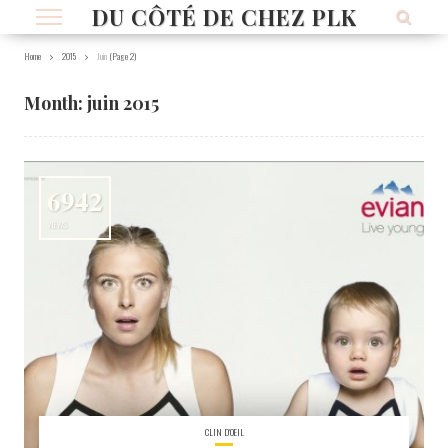
DU CÔTÉ DE CHEZ PLK
Home
2015
Juin
(Page 2)
Month:
juin 2015
6942
VIEWS
CLIN D'OEIL