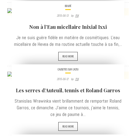
BEAUTÉ
2015-06-13
By:
PLK
3811
Non à l’Eau micellaire Inixial Ixxi
VIEWS
Je ne suis guère fidèle en matière de cosmétiques. L'eau
micellaire de Hevea de ma routine actuelle touche à sa fin,...
READ MORE
CAUSETTES SUR L'ACTU
2015-06-12
By:
PLK
3392
Les serres d’Auteuil, tennis et Roland Garros
VIEWS
Stanislas Wrawinka vient brillamment de remporter Roland
Garros, ce dimanche. J'aime ce tournois, j'aime le tennis,
ce jeu de paume à...
READ MORE