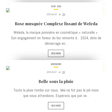
TEINT- PEAU
2015-06-03
By:
PLK
3316
Rose musquée Complexe lissant de Weleda
VIEWS
Weleda, la marque pionnière en cosmétique « naturelle »
Son engagement en faveur du bio remonte à... 1924, date de
démarrage en...
READ MORE
ACCESSOIRES
2015-06-01
By:
PLK
6595
Belle sous la pluie
VIEWS
Toute la pluie tombe sur nous.. Mai ne fut pas le joli mois
que nous attendions. Espérons que juin va...
READ MORE