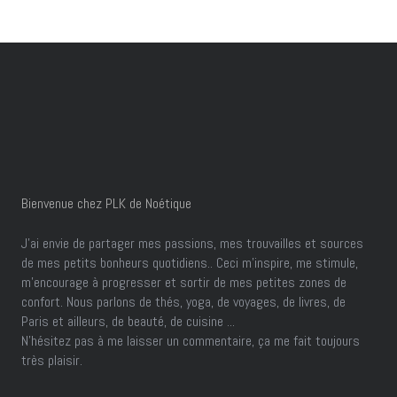
Bienvenue chez PLK de Noétique
J’ai envie de partager mes passions, mes trouvailles et sources
de mes petits bonheurs quotidiens.. Ceci m'inspire, me stimule,
m'encourage à progresser et sortir de mes petites zones de
confort. Nous parlons de thés, yoga, de voyages, de livres, de
Paris et ailleurs, de beauté, de cuisine ...
N'hésitez pas à me laisser un commentaire, ça me fait toujours
très plaisir.