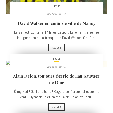
NANCY
2015-06-15
By:
PLK
David Walker en cœur de ville de Nancy
Le samedi 13 juin à 14 h rue Léopold Lallement, a eu lieu
l'inauguration de la fresque de David Walker Cet été,...
READ MORE
HOMME
2015-06-14
By:
PLK
24809
Alain Delon, toujours égérie de Eau Sauvage
VIEWS
de Dior
Ô my God ! Qu'il est beau ! Regard ténébreux, cheveux au
vent... Hypnotique et animal. Alain Delon et l'eau...
READ MORE