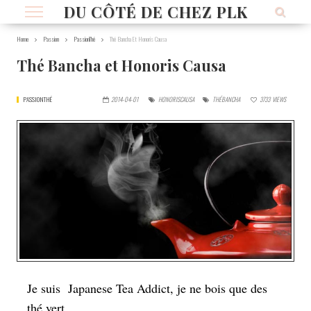
DU CÔTÉ DE CHEZ PLK
Home
Passion
PassionThé
Thé Bancha Et Honoris Causa
Thé Bancha et Honoris Causa
PASSIONTHÉ
2014-04-01
HONORISCAUSA
THÉBANCHA
3733
VIEWS
Je suis Japanese Tea Addict, je ne bois que des
thé vert.