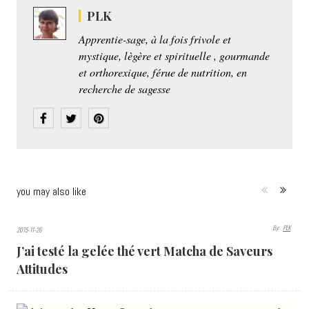
PLK
Apprentie-sage, à la fois frivole et
mystique, lègère et spirituelle , gourmande
et orthorexique, férue de nutrition, en
recherche de sagesse
you may also like
By:
PLK
2015-11-26
4199
J’ai testé la gelée thé vert Matcha de Saveurs
VIEWS
Attitudes