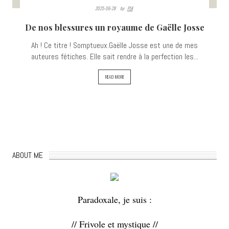
2025-06-28
By:
PLK
De nos blessures un royaume de Gaëlle Josse
Ah ! Ce titre ! Somptueux.Gaëlle Josse est une de mes
auteures fétiches. Elle sait rendre à la perfection les...
READ MORE
ABOUT ME
Paradoxale, je suis :
// Frivole et mystique //