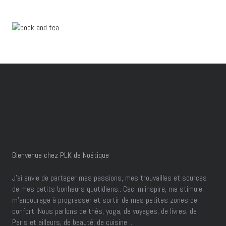
Bienvenue chez PLK de Noétique
J’ai envie de partager mes passions, mes trouvailles et sources
de mes petits bonheurs quotidiens.. Ceci m'inspire, me stimule,
m'encourage à progresser et sortir de mes petites zones de
confort. Nous parlons de thés, yoga, de voyages, de livres, de
Paris et ailleurs, de beauté, de cuisine ...