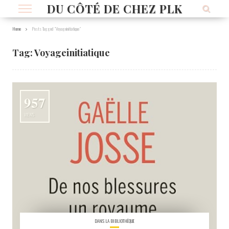
DU CÔTÉ DE CHEZ PLK
Home
Posts Tagged "Voyageinitiatique"
Tag:
Voyageinitiatique
957
VIEWS
DANS LA BIBLIOTHÈQUE