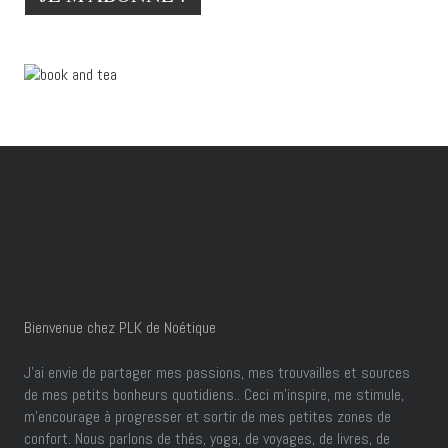
Bienvenue chez PLK de Noétique
J’ai envie de partager mes passions, mes trouvailles et sources
de mes petits bonheurs quotidiens.. Ceci m'inspire, me stimule,
m'encourage à progresser et sortir de mes petites zones de
confort. Nous parlons de thés, yoga, de voyages, de livres, de