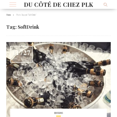
DU CÔTÉ DE CHEZ PLK
Home
Posts Tagged "SoftDrink"
Tag:
SoftDrink
11727
VIEWS
BOISSONS