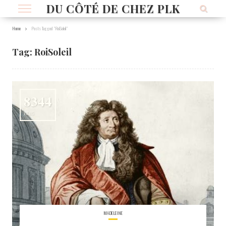
DU CÔTÉ DE CHEZ PLK
Home
Posts Tagged "RoiSoleil"
Tag:
RoiSoleil
8344
VIEWS
MADELEINE