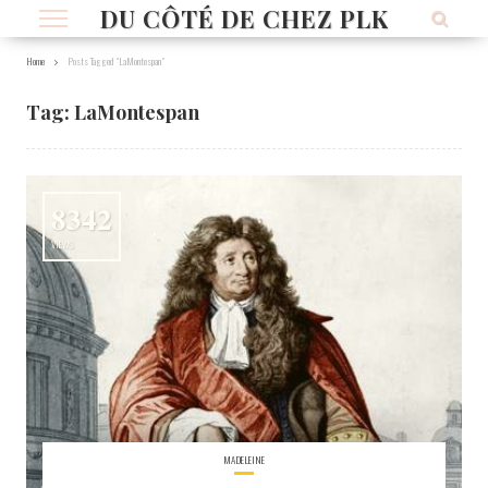
DU CÔTÉ DE CHEZ PLK
Home
Posts Tagged "LaMontespan"
Tag:
LaMontespan
8342
VIEWS
MADELEINE