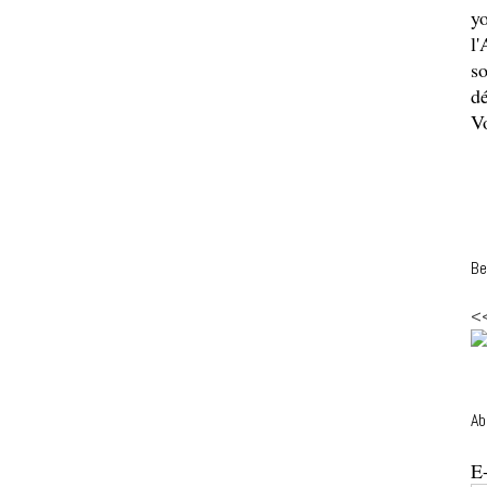
y
l'
so
dé
Vo
Be
<
Ab
E