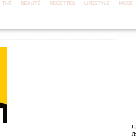
THÉ
BEAUTÉ
RECETTES
LIFESTYLE
MODE
AB
J
l'