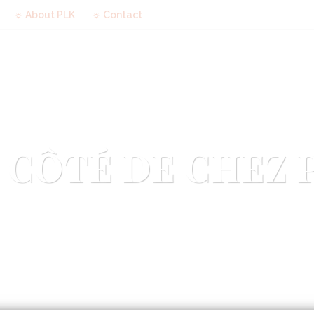
☼ About PLK
☼ Contact
 CÔTÉ DE CHEZ 