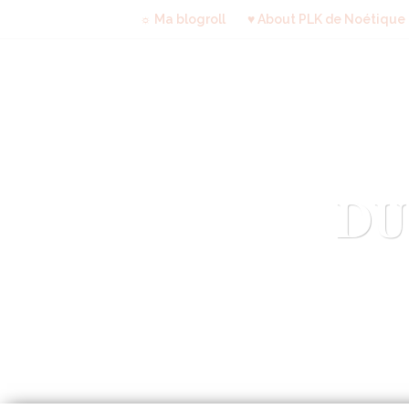
☼ Ma blogroll
♥ About PLK de Noétique
DU