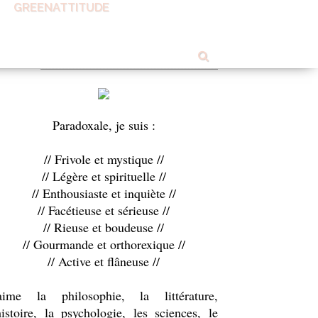
GREENATTITUDE
OUT ME
Paradoxale, je suis :
// Frivole et mystique //
// Légère et spirituelle //
// Enthousiaste et inquiète //
// Facétieuse et sérieuse //
// Rieuse et boudeuse //
// Gourmande et orthorexique //
// Active et flâneuse //
'aime la philosophie, la littérature,
histoire, la psychologie, les sciences, le