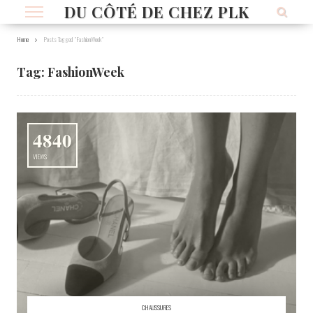
DU CÔTÉ DE CHEZ PLK
Home
Posts Tagged "FashionWeek"
Tag:
FashionWeek
4840
VIEWS
CHAUSSURES