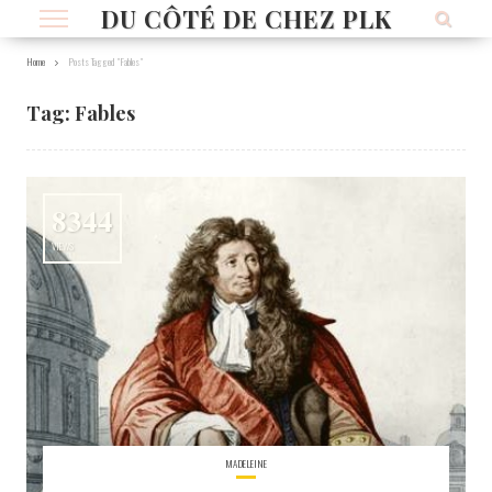
DU CÔTÉ DE CHEZ PLK
Home
Posts Tagged "Fables"
Tag:
Fables
8344
VIEWS
MADELEINE