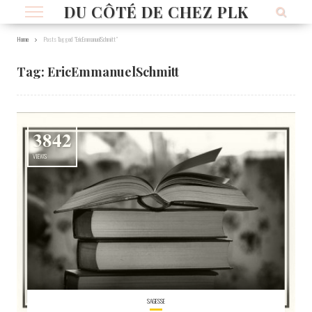
DU CÔTÉ DE CHEZ PLK
Home
Posts Tagged "EricEmmanuelSchmitt"
Tag:
EricEmmanuelSchmitt
3842
VIEWS
SAGESSE