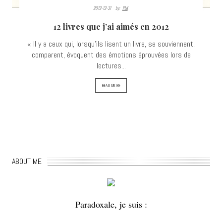
2012-12-31
By:
PLK
12 livres que j’ai aimés en 2012
« Il y a ceux qui, lorsqu'ils lisent un livre, se souviennent,
comparent, évoquent des émotions éprouvées lors de
lectures...
READ MORE
ABOUT ME
Paradoxale, je suis :