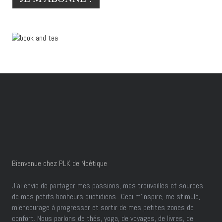
Bienvenue chez PLK de Noétique
J’ai envie de partager mes passions, mes trouvailles et sources
de mes petits bonheurs quotidiens.. Ceci m'inspire, me stimule,
m'encourage à progresser et sortir de mes petites zones de
confort. Nous parlons de thés, yoga, de voyages, de livres, de