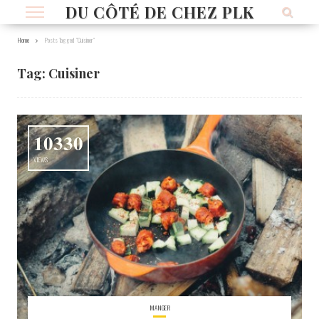
DU CÔTÉ DE CHEZ PLK
Home
Posts Tagged "Cuisiner"
Tag:
Cuisiner
10330
VIEWS
MANGER