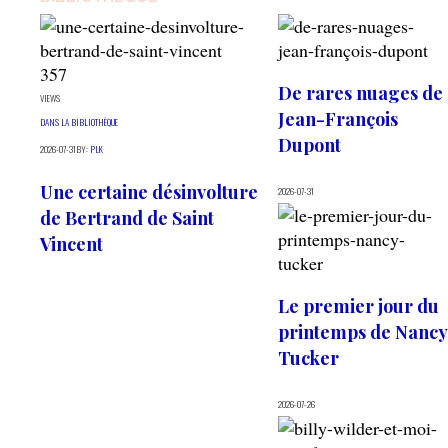
357
De rares nuages de
VIEWS
Jean-François
DANS LA BIBLIOTHÈQUE
Dupont
2026-07-31
BY:
PLK
Une certaine désinvolture
2026-07-31
de Bertrand de Saint
Vincent
Le premier jour du
printemps de Nancy
Tucker
2026-07-26