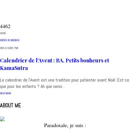
4462
VIEWS
BRÈVES DE BOUDOIR..
2014-12-03
BY:
PLK
Calendrier de l’Avent : BA, Petits bonheurs et
KamaSutra
Le calendrier de l'Avent est une tradition pour patienter avant Noël. Est-ce
que pour les enfants ? Ah que nenni...
READ MORE
ABOUT ME
Paradoxale, je suis :