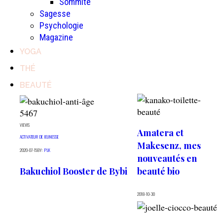
Sommité
Sagesse
Psychologie
Magazine
YOGA
THÉ
BEAUTÉ
5467
VIEWS
Amatera et
ACTIVATEUR DE JEUNESSE
Makesenz, mes
2020-07-15
BY:
PLK
nouveautés en
Bakuchiol Booster de Bybi
beauté bio
2018-10-30