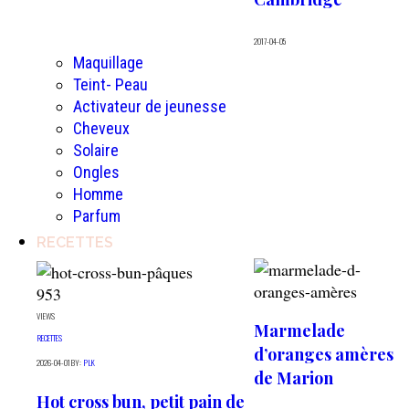
2017-04-05
Maquillage
Teint- Peau
Activateur de jeunesse
Cheveux
Solaire
Ongles
Homme
Parfum
RECETTES
953
VIEWS
Marmelade
RECETTES
d’oranges amères
2026-04-01
BY:
PLK
de Marion
Hot cross bun, petit pain de