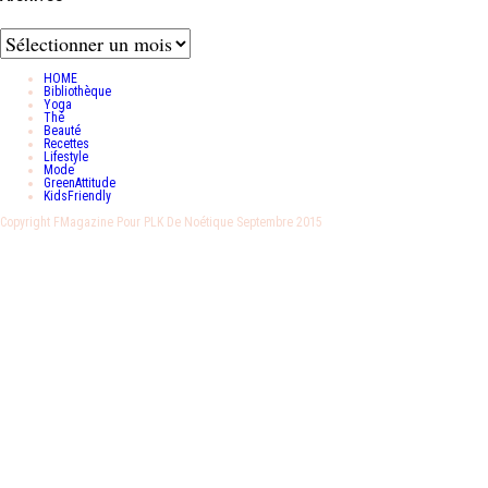
Archives
HOME
Bibliothèque
Yoga
Thé
Beauté
Recettes
Lifestyle
Mode
GreenAttitude
KidsFriendly
Copyright FMagazine Pour PLK De Noétique Septembre 2015