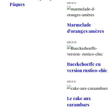
2026-02-12
Pâques
Marmelade
d’oranges amères
2026-02-09
Baeckehoeffe en
version rustico-chic
2026-01-16
Le cake aux
carambars