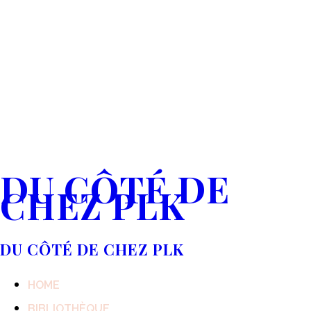
DU CÔTÉ DE
CHEZ PLK
DU CÔTÉ DE CHEZ PLK
HOME
BIBLIOTHÈQUE