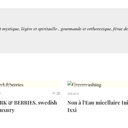
et mystique, lègère et spirituelle , gourmande et orthorexique, férue d
185
3811
By:
PLK
7
2015-06-13
WS
VIEWS
RK & BERRIES, swedish
Non à l’Eau micellaire Ini
uxury​
Ixxi