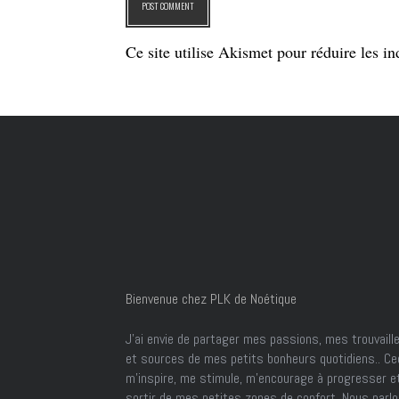
Ce site utilise Akismet pour réduire les in
Bienvenue chez PLK de Noétique
J’ai envie de partager mes passions, mes trouvaill
et sources de mes petits bonheurs quotidiens.. Ce
m'inspire, me stimule, m'encourage à progresser e
sortir de mes petites zones de confort. Nous parl