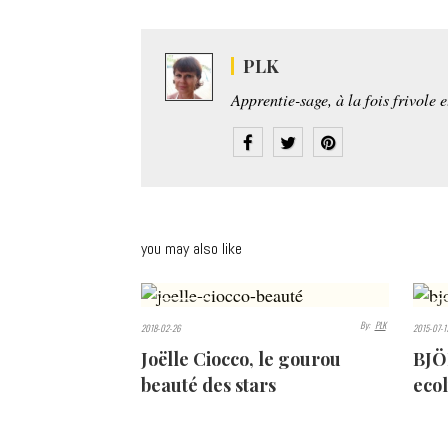
PLK
Apprentie-sage, à la fois frivole 
you may also like
8751
4
By:
PLK
2018-02-26
2015-07-1
VIEWS
VIE
Joëlle Ciocco, le gourou
BJÖ
beauté des stars
ecol