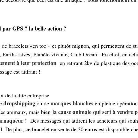
 par GPS ? la belle action ?
e de bracelets «en toc » et plutôt mignon, qui permettent de s
Earths Lives, Planète vivante, Club Ocean.. En effet, en ache
tement à leur protection
en retirant 2kg de plastique des océ
sage est attirant !
t de la dite entreprise
dropshipping
marques blanches
de
ou de
en pleine opération 
la cause animale qui sert à vendre 
 des animaux, mais bien
l’arnaqueur !
Des messages qui attirent les acheteurs qui souha
l. De plus, ce bracelet en vente de 30 euros est disponible c