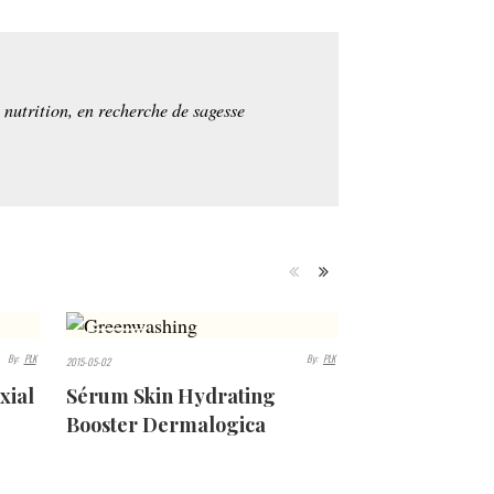
e nutrition, en recherche de sagesse
4118
By:
PLK
By:
PLK
2015-05-02
VIEWS
xial
Sérum Skin Hydrating
Booster Dermalogica