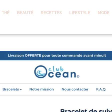
THÉ
BEAUTÉ
RECETTES
LIFESTYLE
MODE
al par GPS : dropship