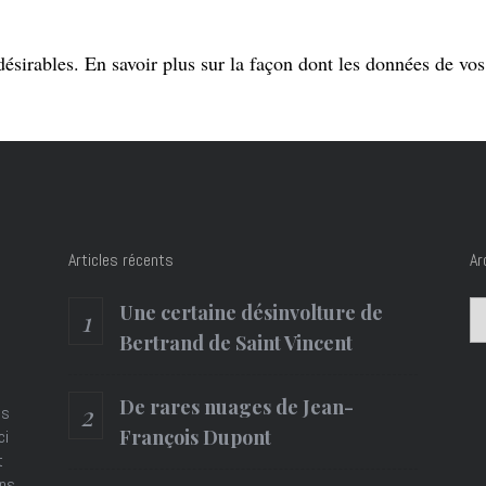
désirables.
En savoir plus sur la façon dont les données de vo
Articles récents
Ar
Ar
Une certaine désinvolture de
Bertrand de Saint Vincent
De rares nuages de Jean-
es
François Dupont
ci
t
ons