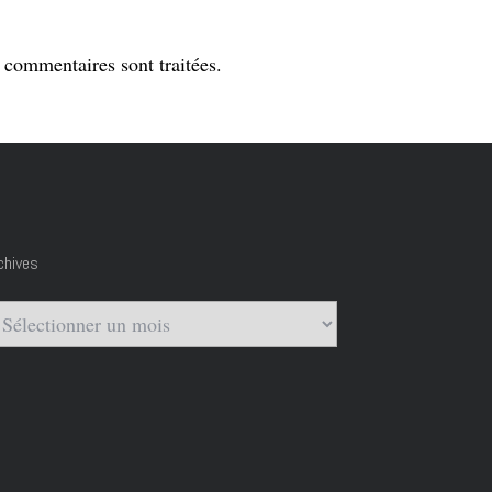
s commentaires sont traitées
.
chives
chives