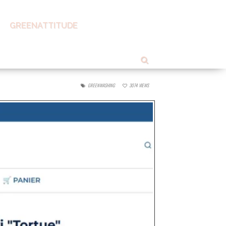
GREENATTITUDE
ping
GREENWASHING
3074
VIEWS