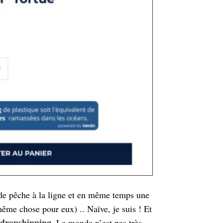
x de pêche à la ligne et en même temps une
 même chose pour eux) .. Naïve, je suis ! Et
 dropshipping.
Le monde n’est pas très