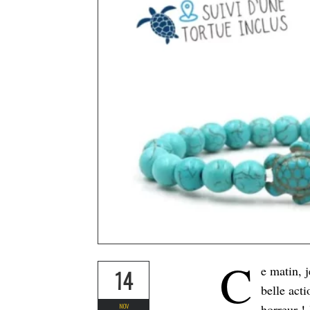
C
e matin, 
14
belle acti
NOV
horreur !