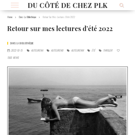
DU CÔTÉ DE CHEZ PLK
Home
Dans La Bibliothèque
Retour Sur Mes Lectures D’été 2022
Retour sur mes lectures d’été 2022
DANS LA BIBLIOTHÈQUE
2022-10-15
AUTEURENA
AUTEURENB
AUTEURENM
ÉTÉ
THRILLER
1565
VIEWS