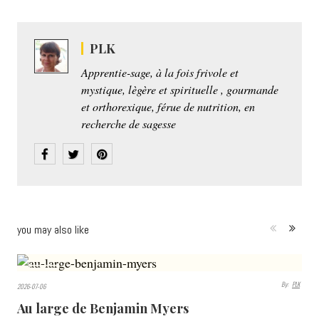
PLK
Apprentie-sage, à la fois frivole et
mystique, lègère et spirituelle , gourmande
et orthorexique, férue de nutrition, en
recherche de sagesse
you may also like
421
By:
PLK
2026-07-06
VIEWS
Au large de Benjamin Myers