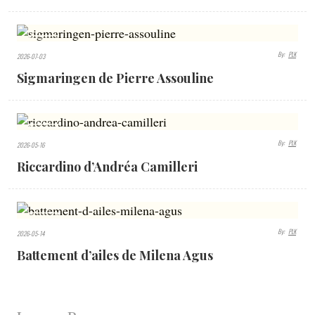
424
By:
PLK
2026-07-03
VIEWS
Sigmaringen de Pierre Assouline
570
By:
PLK
2026-05-16
VIEWS
Riccardino d’Andréa Camilleri
590
By:
PLK
2026-05-14
VIEWS
Battement d’ailes de Milena Agus