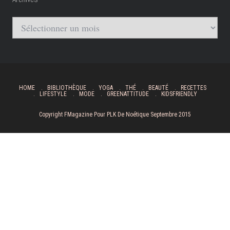
Archives
HOME
BIBLIOTHÈQUE
YOGA
THÉ
BEAUTÉ
RECETTES
LIFESTYLE
MODE
GREENATTITUDE
KIDSFRIENDLY
Copyright FMagazine Pour PLK De Noétique Septembre 2015