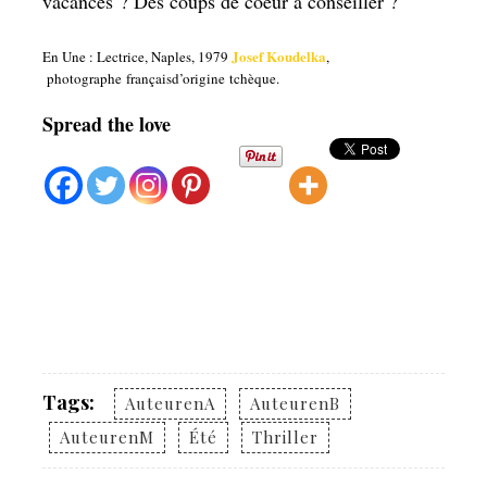
vacances
? Des coups de coeur à conseiller ?
Josef Koudelka
En Une : Lectrice, Naples, 1979
,
photographe françaisd’origine tchèque.
Spread the love
Tags:
AuteurenA
AuteurenB
AuteurenM
Été
Thriller